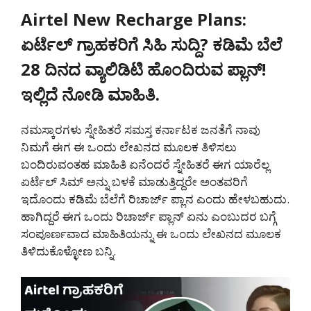
Airtel New Recharge Plans:
ಏರ್ಟೆಲ್ ಗ್ರಾಹಕರಿಗೆ ಸಿಹಿ ಸುದ್ದಿ? ಕಡಿಮೆ ಬೆಲೆ
28 ದಿನದ ವ್ಯಾಲಿಡಿಟಿ ಹೊಂದಿರುವ ಪ್ಲಾನ್!
ಇಲ್ಲಿದೆ ನೋಡಿ ಮಾಹಿತಿ.
ನಮಸ್ಕಾರಗಳು ಸ್ನೇಹಿತರೆ ಸಮಸ್ತ ಕರ್ನಾಟಕ ಜನತೆಗೆ ನಾವು
ನಿಮಗೆ ಈಗ ಈ ಒಂದು ಲೇಖನದ ಮೂಲಕ ತಿಳಿಸಲು
ಬಂದಿರುವಂತಹ ಮಾಹಿತಿ ಏನೆಂದರೆ ಸ್ನೇಹಿತರೆ ಈಗ ಯಾರೆಲ್ಲ
ಏರ್ಟೆಲ್ ಸಿಮ್ ಅನ್ನು ಬಳಕೆ ಮಾಡುತ್ತಿದ್ದರೇ ಅಂತವರಿಗೆ
ಇದೊಂದು ಕಡಿಮೆ ಬೆಲೆಗೆ ರಿಚಾರ್ಜ್ ಪ್ಲಾನ ಎಂದು ಹೇಳಬಹುದು.
ಹಾಗಿದ್ದರೆ ಈಗ ಒಂದು ರಿಚಾರ್ಜ್ ಪ್ಲಾನ್ ಏನು ಎಂಬುದರ ಬಗ್ಗೆ
ಸಂಪೂರ್ಣವಾದ ಮಾಹಿತಿಯನ್ನು ಈ ಒಂದು ಲೇಖನದ ಮೂಲಕ
ತಿಳಿದುಕೊಳ್ಳೋಣ ಬನ್ನಿ.