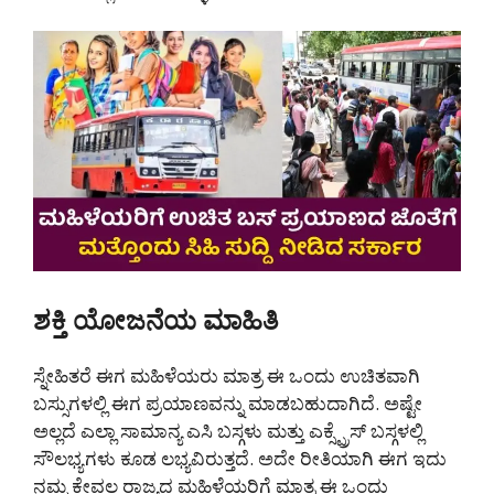
ಶಕ್ತಿ ಯೋಜನೆಯ ಮಾಹಿತಿ
ಸ್ನೇಹಿತರೆ ಈಗ ಮಹಿಳೆಯರು ಮಾತ್ರ ಈ ಒಂದು ಉಚಿತವಾಗಿ
ಬಸ್ಸುಗಳಲ್ಲಿ ಈಗ ಪ್ರಯಾಣವನ್ನು ಮಾಡಬಹುದಾಗಿದೆ. ಅಷ್ಟೇ
ಅಲ್ಲದೆ ಎಲ್ಲಾ ಸಾಮಾನ್ಯ ಎಸಿ ಬಸ್ಗಳು ಮತ್ತು ಎಕ್ಸ್ಪ್ರೆಸ್ ಬಸ್ಗಳಲ್ಲಿ
ಸೌಲಭ್ಯಗಳು ಕೂಡ ಲಭ್ಯವಿರುತ್ತದೆ. ಅದೇ ರೀತಿಯಾಗಿ ಈಗ ಇದು
ನಮ್ಮ ಕೇವಲ ರಾಜ್ಯದ ಮಹಿಳೆಯರಿಗೆ ಮಾತ್ರ ಈ ಒಂದು