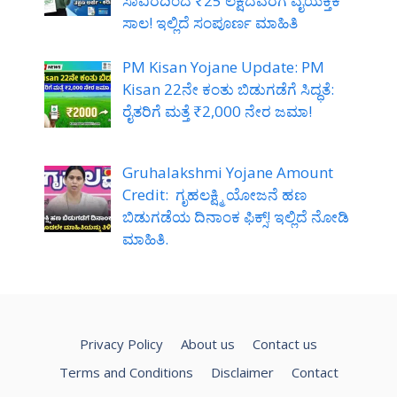
ಸಾವಿರದಿಂದ ₹25 ಲಕ್ಷದವರೆಗೆ ವೈಯಕ್ತಿಕ
ಸಾಲ! ಇಲ್ಲಿದೆ ಸಂಪೂರ್ಣ ಮಾಹಿತಿ
PM Kisan Yojane Update: PM
Kisan 22ನೇ ಕಂತು ಬಿಡುಗಡೆಗೆ ಸಿದ್ಧತೆ:
ರೈತರಿಗೆ ಮತ್ತೆ ₹2,000 ನೇರ ಜಮಾ!
Gruhalakshmi Yojane Amount
Credit: ಗೃಹಲಕ್ಷ್ಮಿ ಯೋಜನೆ ಹಣ
ಬಿಡುಗಡೆಯ ದಿನಾಂಕ ಫಿಕ್ಸ್! ಇಲ್ಲಿದೆ ನೋಡಿ
ಮಾಹಿತಿ.
Privacy Policy
About us
Contact us
Terms and Conditions
Disclaimer
Contact