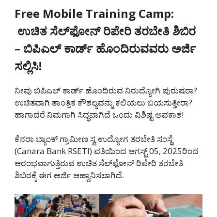
Free Mobile Training Camp:
ಉಚಿತ ಸೆಲ್‌ಫೋನ್ ರಿಪೇರಿ ತರಬೇತಿ ಶಿಬಿರ
– ಬಿಪಿಎಲ್ ಕಾರ್ಡ್ ಹೊಂದಿರುವವರು ಅರ್ಜಿ
ಸಲ್ಲಿಸಿ!
ನೀವು ಬಿಪಿಎಲ್ ಕಾರ್ಡ್ ಹೊಂದಿರುವ ನಿರುದ್ಯೋಗಿ ಪುರುಷರಾ?
ಉಚಿತವಾಗಿ ತಾಂತ್ರಿಕ ಕೌಶಲ್ಯವನ್ನು ಕಲಿಯಲು ಬಯಸುತ್ತೀರಾ?
ಹಾಗಾದರೆ ನಿಮಗಾಗಿ ಸಿದ್ಧವಾಗಿದೆ ಒಂದು ವಿಶಿಷ್ಟ ಅವಕಾಶ!
ಕೆನರಾ ಬ್ಯಾಂಕ್ ಗ್ರಾಮೀಣ ಸ್ವ ಉದ್ಯೋಗ ತರಬೇತಿ ಸಂಸ್ಥೆ
(Canara Bank RSETI) ವತಿಯಿಂದ ಆಗಸ್ಟ್ 05, 2025ರಿಂದ
ಆರಂಭವಾಗುತ್ತಿರುವ ಉಚಿತ ಸೆಲ್‌ಫೋನ್ ರಿಪೇರಿ ತರಬೇತಿ
ಶಿಬಿರಕ್ಕೆ ಈಗ ಅರ್ಜಿ ಆಹ್ವಾನಿಸಲಾಗಿದೆ.