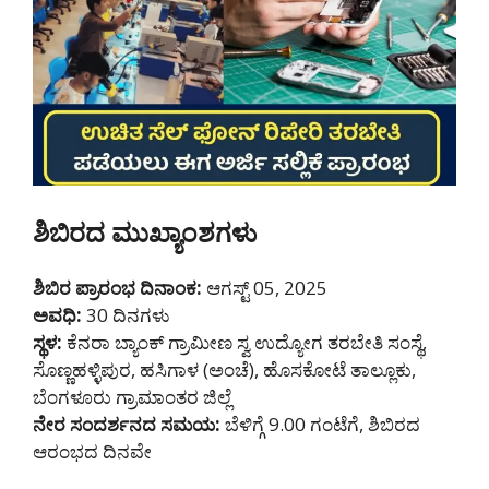
ಶಿಬಿರದ ಮುಖ್ಯಾಂಶಗಳು
ಶಿಬಿರ ಪ್ರಾರಂಭ ದಿನಾಂಕ:
ಆಗಸ್ಟ್ 05, 2025
ಅವಧಿ:
30 ದಿನಗಳು
ಸ್ಥಳ:
ಕೆನರಾ ಬ್ಯಾಂಕ್ ಗ್ರಾಮೀಣ ಸ್ವ ಉದ್ಯೋಗ ತರಬೇತಿ ಸಂಸ್ಥೆ,
ಸೊಣ್ಣಹಳ್ಳಿಪುರ, ಹಸಿಗಾಳ (ಅಂಚೆ), ಹೊಸಕೋಟೆ ತಾಲ್ಲೂಕು,
ಬೆಂಗಳೂರು ಗ್ರಾಮಾಂತರ ಜಿಲ್ಲೆ
ನೇರ ಸಂದರ್ಶನದ ಸಮಯ:
ಬೆಳಿಗ್ಗೆ 9.00 ಗಂಟೆಗೆ, ಶಿಬಿರದ
ಆರಂಭದ ದಿನವೇ