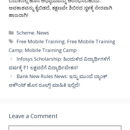
ಬದುಕಿನಲ್ಲಿ ಹೊಸ ಅಧ್ಯಾಯವನ್ನು ಆರಂಭಿಸಬಹುದು.
ಅವಕಾಶವನ್ನು ಕೈಬಿಡದೆ, ತಕ್ಷಣವೇ ಶಿಬಿರದ ಸ್ಥಳಕ್ಕೆ ನೇರವಾಗಿ
ಹಾಜರಾಗಿ!
Categories
Scheme
,
News
Tags
Free Mobile Training
,
Free Mobile Training
Camp
,
Mobile Training Camp
Infosys Scholarship: ಹಿಂದುಳಿದ ವಿದ್ಯಾರ್ಥಿಗಳಿಗೆ
ವರ್ಷಕ್ಕೆ ₹1 ಲಕ್ಷವರೆಗೆ ವಿದ್ಯಾರ್ಥಿವೇತನ!
Bank New Rules News: ಇನ್ನು ಮುಂದೆ ಬ್ಯಾಂಕ್
ಅಕೌಂಟ್ ಹೊಸ ರೂಲ್ಸ್! ಮಾಹಿತಿ ಇಲ್ಲಿದೆ!
Leave a Comment
Comment