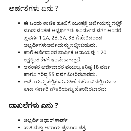
ಅರ್ಹತೆಗಳು ಏನು ?
ಈ ಒಂದು ಉಚಿತ ಹೊಲಿಗೆ ಯಂತ್ರಕ್ಕೆ ಅರ್ಜಿಯನ್ನು ಸಲ್ಲಿಕೆ
ಮಾಡುವಂತಹ ಅಭ್ಯರ್ಥಿಗಳು ಹಿಂದುಳಿದ ವರ್ಗ ಅಂದರೆ
ಪ್ರವರ್ಗ 1 2A, 2B, 3A, 3B ಗೆ ಸೇರಿದಂತಹ
ಅಭ್ಯರ್ಥಿಗಳುಅರ್ಜಿಯನ್ನು ಸಲ್ಲಿಸಬಹುದು.
ಹಾಗೆ ಅರ್ಜಿದಾರರ ವಾರ್ಷಿಕ ಆದಾಯವು 1.20
ಲಕ್ಷಕ್ಕಿಂತ ಕೆಳಗೆ ಇರಬೇಕಾಗುತ್ತದೆ.
ಆನಂತರ ಅರ್ಜಿದಾರರ ವಯಸ್ಸು ಕನಿಷ್ಠ 18 ವರ್ಷ
ಹಾಗೂ ಗರಿಷ್ಠ 55 ವರ್ಷ ಮೀರಿರಬಾರದು.
ಅರ್ಜಿಯನ್ನು ಸಲ್ಲಿಸುವ ಮಹಿಳೆ ಕುಟುಂಬದಲ್ಲಿ ಯಾರು
ಕೂಡ ಸರ್ಕಾರಿ ನೌಕರಿಯನ್ನು ಹೊಂದಿರಬಾರದು.
ದಾಖಲೆಗಳು ಏನು ?
ಅಭ್ಯರ್ಥಿ ಆಧಾರ್ ಕಾರ್ಡ್
ಜಾತಿ ಮತ್ತು ಆದಾಯ ಪ್ರಮಾಣ ಪತ್ರ