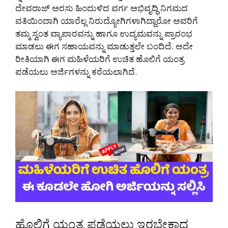
ದೇವರಾಜ್ ಅರಸು ಹಿಂದುಳಿದ ವರ್ಗ ಅಭಿವೃದ್ಧಿ ನಿಗಮದ
ವತಿಯಿಂದಾಗಿ ಯಾರೆಲ್ಲ ನಿರುದ್ಯೋಗಿಗಳಾಗಿದ್ದಾರೋ ಅವರಿಗೆ
ತಮ್ಮ ಸ್ವಂತ ವ್ಯಾಪಾರವನ್ನು ಹಾಗೂ ಉದ್ಯಮವನ್ನು ಪ್ರಾರಂಭ
ಮಾಡಲು ಈಗ ಸಹಾಯವನ್ನು ಮಾಡುತ್ತಲೇ ಬಂದಿದೆ. ಅದೇ
ರೀತಿಯಾಗಿ ಈಗ ಮಹಿಳೆಯರಿಗೆ ಉಚಿತ ಹೊಲಿಗೆ ಯಂತ್ರ
ಪಡೆಯಲು ಅರ್ಜಿಗಳನ್ನು ಕರೆಯಲಾಗಿದೆ.
ಹೊಲಿಗೆ ಯಂತ್ರ ಪಡೆಯಲು ಇರಬೇಕಾದ