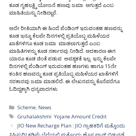
ಕೂಡ ಗೃಹಲಕ್ಷ್ಮಿ ಯೋಜನೆ ಹಣವು ಜಮಾ ಆಗುತ್ತದೆ ಎಂಬ
ಮಾಹಿತಿಯನ್ನು ನೀಡಿದ್ದಾರೆ.
ಅದೇ ರೀತಿಯಾಗಿ ಈ ಹಿಂದೆ ಪೆಂಡಿಂಗ್ ಇರುವಂತಹ ಹಣವನ್ನು
ಕೂಡ ಇನ್ನೂ ಕೆಲವೇ ದಿನಗಳಲ್ಲಿ ಪ್ರತಿಯೊಬ್ಬ ಮಹಿಳೆಯರ
ಖಾತೆಗಳಿಗೂ ಕೂಡ ಜಮಾ ಮಾಡಲಾಗುತ್ತದೆ ಎಂಬ
ಮಾಹಿತಿಗಳನ್ನು ಕೂಡ ಸರ್ಕಾರವು ನೀಡಿದೆ. ಆದಕಾರಣ ಈಗ
ಯಾರೂ ಕೂಡ ಚಿಂತೆ ಪಡುವ ಅವಶ್ಯಕತೆ ಇಲ್ಲ. ಇನ್ನು ಕೆಲವೇ
ದಿನಗಳಲ್ಲಿ ಪೆಂಡಿಂಗ್ ಇರುವಂತಹ ಹಣಗಳು ಹಾಗೂ 15ನೇ
ಕಂತಿನ ಹಣವನ್ನು ಕೂಡ ಪ್ರತಿಯೊಬ್ಬ ಮಹಿಳೆಯರ ಖಾತೆಗಳಿಗೆ
ಸರಕಾರವು ಜಮಾ ಮಾಡಲಿದೆ. ಈ ಲೇಖನವನ್ನು ಕೊನೆವರೆಗೂ
ಓದಿದ್ದಕ್ಕಾಗಿ ಧನ್ಯವಾದಗಳು
Categories
Scheme
,
News
Tags
Gruhalakshmi Yojane Amount Credit
JIO New Recharge Plan : JIO ಗ್ರಾಹಕರಿಗೆ ಮತ್ತೊಂದು
ಸಿಹಿಸುದ್ದಿ! ಕಡಿಮೆ ಬೆಲೆಯಲ್ಲಿ ಮತ್ತೊಂದು ಹೊಸ ಪ್ಲಾನ್ ಬಿಡುಗಡೆ.