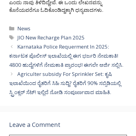
ಎಂದು ನಾವು ತಿಳಿದಿದ್ದೇವೆ. ಈ ಒಂದು ಲೇಖನವನ್ನು
ಕೊನೆಯವರೆಗೂ ಓದಿಕೊಂಡಿದ್ದಕ್ಕಾಗಿ ಧನ್ಯವಾದಗಳು.
Categories
News
Tags
JIO New Recharge Plan 2025
Karnataka Police Requerment In 2025:
ಕರ್ನಾಟಕ ಪೊಲೀಸ್ ಇಲಾಖೆಯಲ್ಲಿ ಈಗ ಭರ್ಜರಿ ನೇಮಕಾತಿ!
4800 ಹುದ್ದೆಗಳಿಗೆ ನೇಮಕಾತಿ ಪ್ರಾರಂಭ! ಈಗಲೇ ಅರ್ಜಿ ಸಲ್ಲಿಸಿ.
Agriculter subsidy For Sprinkler Set: ಕೃಷಿ
ಇಲಾಖೆಯಿಂದ ರೈತರಿಗೆ ಸಿಹಿ ಸುದ್ದಿ? ರೈತರಿಗೆ 90% ಸಬ್ಸಿಡಿಯಲ್ಲಿ
ಸ್ಪ್ರಿಂಕ್ಲರ್ ಸೆಟ್! ಇಲ್ಲಿದೆ ನೋಡಿ ಸಂಪೂರ್ಣವಾದ ಮಾಹಿತಿ.
Leave a Comment