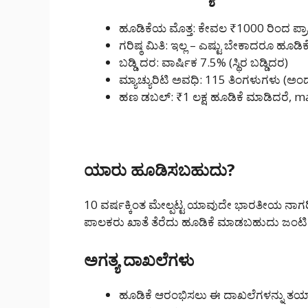
ಹೂಡಿಕೆಯ ಮೊತ್ತ: ಕೇವಲ ₹1000 ರಿಂದ ಪ್
ಗರಿಷ್ಠ ಮಿತಿ: ಇಲ್ಲ – ಎಷ್ಟು ಬೇಕಾದರೂ ಹೂ
ಬಡ್ಡಿ ದರ: ವಾರ್ಷಿಕ 7.5% (ಸ್ಥಿರ ಬಡ್ಡಿದರ)
ಮ್ಯಾಚ್ಯುರಿಟಿ ಅವಧಿ: 115 ತಿಂಗಳುಗಳು (ಅಂದ
ಹಣ ಡಬಲ್: ₹1 ಲಕ್ಷ ಹೂಡಿಕೆ ಮಾಡಿದರೆ, mat
ಯಾರು ಹೂಡಿಸಬಹುದು?
10 ವರ್ಷಕ್ಕಿಂತ ಮೇಲ್ಪಟ್ಟ ಯಾವುದೇ ಭಾರತೀಯ ನಾ
ಪಾಲಕರು ಖಾತೆ ತೆರೆದು ಹೂಡಿಕೆ ಮಾಡಬಹುದು ಜಂಟಿ 
ಅಗತ್ಯ ದಾಖಲೆಗಳು
ಹೂಡಿಕೆ ಆರಂಭಿಸಲು ಈ ದಾಖಲೆಗಳನ್ನು ತಯಾರಿಟ