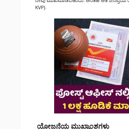
ನೀವು ಮುಖಮಾಡಬಹುದು. ಅಂತಹ ಅತಿ ಜನಪ್ರಿಯ ಯೋಜನ
KVP).
ಯೋಜನೆಯ ಮುಖ್ಯಾಂಶಗಳು