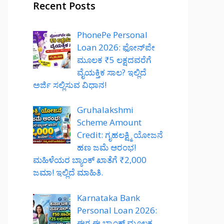
Recent Posts
PhonePe Personal
Loan 2026: ಫೋನ್‌ಪೇ
ಮೂಲಕ ₹5 ಲಕ್ಷದವರೆಗೆ
ವೈಯಕ್ತಿಕ ಸಾಲ? ಇಲ್ಲಿದೆ
ಅರ್ಜಿ ಸಲ್ಲಿಸುವ ವಿಧಾನ!
Gruhalakshmi
Scheme Amount
Credit: ಗೃಹಲಕ್ಷ್ಮಿ ಯೋಜನೆ
ಹಣ ಜಮೆ ಆರಂಭ!
ಮಹಿಳೆಯರ ಬ್ಯಾಂಕ್ ಖಾತೆಗೆ ₹2,000
ಜಮಾ! ಇಲ್ಲಿದೆ ಮಾಹಿತಿ.
Karnataka Bank
Personal Loan 2026:
ಈಗ ಈ ಬ್ಯಾಂಕ್ ಮೂಲಕ