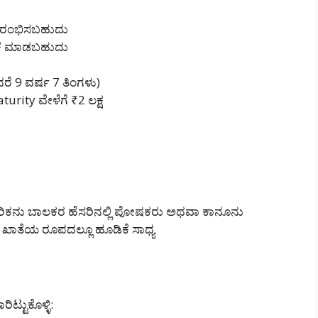
ರಾರಂಭಿಸಬಹುದು
ಡಿಕೆ ಮಾಡಬಹುದು
ರೆ 9 ವರ್ಷ 7 ತಿಂಗಳು)
urity ವೇಳೆಗೆ ₹2 ಲಕ್ಷ
ಗರಿಕನು ಬಾಲಕರ ಹೆಸರಿನಲ್ಲಿ ಪೋಷಕರು ಅಥವಾ ಕಾನೂನು
ಖಾತೆಯ ರೂಪದಲ್ಲೂ ಹೂಡಿಕೆ ಸಾಧ್ಯ
್ಟುಕೊಳ್ಳಿ: