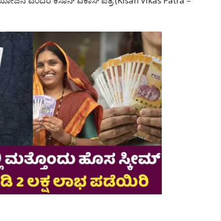
ೆ ಎಂದರೆ ಕಿಸಾನ್ ವಿಕಾಸ್ ಪತ್ರ (Kisan Vikas Patra –