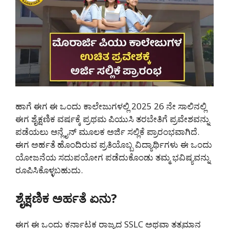
ಹಾಗೆ ಈಗ ಈ ಒಂದು ಕಾಲೇಜುಗಳಲ್ಲಿ 2025 26 ನೇ ಸಾಲಿನಲ್ಲಿ
ಈಗ ಶೈಕ್ಷಣಿಕ ವರ್ಷಕ್ಕೆ ಪ್ರಥಮ ಪಿಯುಸಿ ತರಬೇತಿಗೆ ಪ್ರವೇಶವನ್ನು
ಪಡೆಯಲು ಆನ್ಲೈನ್ ಮೂಲಕ ಅರ್ಜಿ ಸಲ್ಲಿಕೆ ಪ್ರಾರಂಭವಾಗಿದೆ.
ಈಗ ಅರ್ಹತೆ ಹೊಂದಿರುವ ಪ್ರತಿಯೊಬ್ಬ ವಿದ್ಯಾರ್ಥಿಗಳು ಈ ಒಂದು
ಯೋಜನೆಯ ಸದುಪಯೋಗ ಪಡೆದುಕೊಂಡು ತಮ್ಮ ಭವಿಷ್ಯವನ್ನು
ರೂಪಿಸಿಕೊಳ್ಳಬಹುದು.
ಶೈಕ್ಷಣಿಕ ಅರ್ಹತೆ ಏನು?
ಈಗ ಈ ಒಂದು ಕರ್ನಾಟಕ ರಾಜ್ಯದ SSLC ಅಥವಾ ತತ್ಸಮಾನ