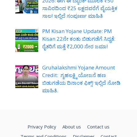
2026: ಈಗ ಈ ಬ್ಯಾಂಕ್ ಮೂಲಕ ₹50
ಸಾವಿರದಿಂದ ₹25 ಲಕ್ಷದವರೆಗೆ ವೈಯಕ್ತಿಕ
ಸಾಲ! ಇಲ್ಲಿದೆ ಸಂಪೂರ್ಣ ಮಾಹಿತಿ
PM Kisan Yojane Update: PM
Kisan 22ನೇ ಕಂತು ಬಿಡುಗಡೆಗೆ ಸಿದ್ಧತೆ:
ರೈತರಿಗೆ ಮತ್ತೆ ₹2,000 ನೇರ ಜಮಾ!
Gruhalakshmi Yojane Amount
Credit: ಗೃಹಲಕ್ಷ್ಮಿ ಯೋಜನೆ ಹಣ
ಬಿಡುಗಡೆಯ ದಿನಾಂಕ ಫಿಕ್ಸ್! ಇಲ್ಲಿದೆ ನೋಡಿ
ಮಾಹಿತಿ.
Privacy Policy
About us
Contact us
Terms and Conditions
Disclaimer
Contact