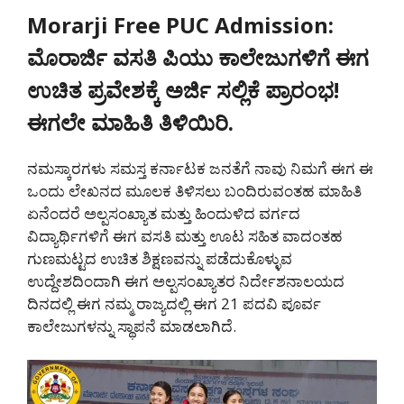
Morarji Free PUC Admission:
ಮೊರಾರ್ಜಿ ವಸತಿ ಪಿಯು ಕಾಲೇಜುಗಳಿಗೆ ಈಗ
ಉಚಿತ ಪ್ರವೇಶಕ್ಕೆ ಅರ್ಜಿ ಸಲ್ಲಿಕೆ ಪ್ರಾರಂಭ!
ಈಗಲೇ ಮಾಹಿತಿ ತಿಳಿಯಿರಿ.
ನಮಸ್ಕಾರಗಳು ಸಮಸ್ತ ಕರ್ನಾಟಕ ಜನತೆಗೆ ನಾವು ನಿಮಗೆ ಈಗ ಈ
ಒಂದು ಲೇಖನದ ಮೂಲಕ ತಿಳಿಸಲು ಬಂದಿರುವಂತಹ ಮಾಹಿತಿ
ಏನೆಂದರೆ ಅಲ್ಪಸಂಖ್ಯಾತ ಮತ್ತು ಹಿಂದುಳಿದ ವರ್ಗದ
ವಿದ್ಯಾರ್ಥಿಗಳಿಗೆ ಈಗ ವಸತಿ ಮತ್ತು ಊಟ ಸಹಿತ ವಾದಂತಹ
ಗುಣಮಟ್ಟದ ಉಚಿತ ಶಿಕ್ಷಣವನ್ನು ಪಡೆದುಕೊಳ್ಳುವ
ಉದ್ದೇಶದಿಂದಾಗಿ ಈಗ ಅಲ್ಪಸಂಖ್ಯಾತರ ನಿರ್ದೇಶನಾಲಯದ
ದಿನದಲ್ಲಿ ಈಗ ನಮ್ಮ ರಾಜ್ಯದಲ್ಲಿ ಈಗ 21 ಪದವಿ ಪೂರ್ವ
ಕಾಲೇಜುಗಳನ್ನು ಸ್ಥಾಪನೆ ಮಾಡಲಾಗಿದೆ.