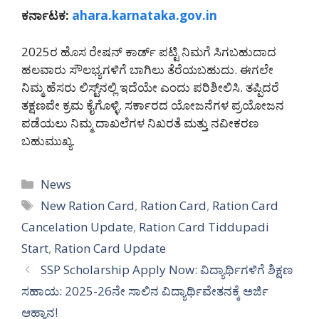
ಕರ್ನಾಟಕ:
ahara.karnataka.gov.in
2025ರ ಹೊಸ ರೇಷನ್ ಕಾರ್ಡ್ ಪಟ್ಟಿ ನಿಮಗೆ ಸಿಗಬಹುದಾದ
ಹಲವಾರು ಸೌಲಭ್ಯಗಳಿಗೆ ಬಾಗಿಲು ತೆರೆಯಬಹುದು. ಈಗಲೇ
ನಿಮ್ಮ ಹೆಸರು ಲಿಸ್ಟ್‌ನಲ್ಲಿ ಇದೆಯೇ ಎಂದು ಪರಿಶೀಲಿಸಿ. ತಪ್ಪಿದರೆ
ತಕ್ಷಣವೇ ಕ್ರಮ ಕೈಗೊಳ್ಳಿ. ಸರ್ಕಾರದ ಯೋಜನೆಗಳ ಪ್ರಯೋಜನ
ಪಡೆಯಲು ನಿಮ್ಮ ದಾಖಲೆಗಳ ನಿಖರತೆ ಮತ್ತು ನವೀಕರಣ
ಬಹುಮುಖ್ಯ.
Categories
News
Tags
New Ration Card
,
Ration Card
,
Ration Card
Cancelation Update
,
Ration Card Tiddupadi
Start
,
Ration Card Update
SSP Scholarship Apply Now: ವಿದ್ಯಾರ್ಥಿಗಳಿಗೆ ಶಿಕ್ಷಣ
ಸಹಾಯ: 2025-26ನೇ ಸಾಲಿನ ವಿದ್ಯಾರ್ಥಿವೇತನಕ್ಕೆ ಅರ್ಜಿ
ಆಹ್ವಾನ!