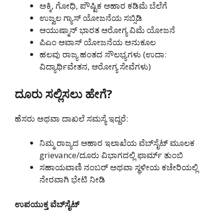
ಅಕ್ಕಿ, ಗೋಧಿ, ಪೌಷ್ಟಿಕ ಆಹಾರ ಕಡಿಮೆ ಬೆಲೆಗೆ
ಉಜ್ವಲ ಗ್ಯಾಸ್ ಯೋಜನೆಯ ಸಬ್ಸಿಡಿ
ಆಯುಷ್ಮಾನ್ ಭಾರತ ಆರೋಗ್ಯ ವಿಮೆ ಯೋಜನೆ
ಪಿಎಂ ಆವಾಸ್ ಯೋಜನೆಯ ಅನುಕೂಲ
ಹಲವು ರಾಜ್ಯ ಹಂತದ ಸೌಲಭ್ಯಗಳು (ಉದಾ:
ವಿದ್ಯಾರ್ಥಿವೇತನ, ಆರೋಗ್ಯ ಸೇವೆಗಳು)
ದೂರು ಸಲ್ಲಿಸಲು ಹೇಗೆ?
ಹೆಸರು ಅಥವಾ ದಾಖಲೆ ಸಮಸ್ಯೆ ಇದ್ದರೆ:
ನಿಮ್ಮ ರಾಜ್ಯದ ಆಹಾರ ಇಲಾಖೆಯ ವೆಬ್‌ಸೈಟ್‌ ಮೂಲಕ
grievance/ದೂರು ವಿಭಾಗದಲ್ಲಿ ಫಾರ್ಮ್ ತುಂಬಿ
ಸಹಾಯವಾಣಿ ನಂಬರ್ ಅಥವಾ ಸ್ಥಳೀಯ ಕಚೇರಿಯಲ್ಲಿ
ನೇರವಾಗಿ ಭೇಟಿ ನೀಡಿ
ಉಪಯುಕ್ತ ವೆಬ್‌ಸೈಟ್‌