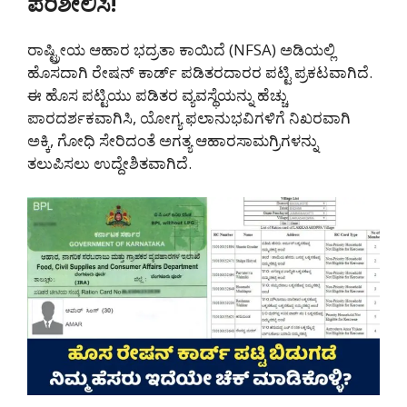
ಪರಿಶೀಲಿಸಿ!
ರಾಷ್ಟ್ರೀಯ ಆಹಾರ ಭದ್ರತಾ ಕಾಯಿದೆ (NFSA) ಅಡಿಯಲ್ಲಿ
ಹೊಸದಾಗಿ ರೇಷನ್ ಕಾರ್ಡ್ ಪಡಿತರದಾರರ ಪಟ್ಟಿ ಪ್ರಕಟವಾಗಿದೆ.
ಈ ಹೊಸ ಪಟ್ಟಿಯು ಪಡಿತರ ವ್ಯವಸ್ಥೆಯನ್ನು ಹೆಚ್ಚು
ಪಾರದರ್ಶಕವಾಗಿಸಿ, ಯೋಗ್ಯ ಫಲಾನುಭವಿಗಳಿಗೆ ನಿಖರವಾಗಿ
ಅಕ್ಕಿ, ಗೋಧಿ ಸೇರಿದಂತೆ ಅಗತ್ಯ ಆಹಾರಸಾಮಗ್ರಿಗಳನ್ನು
ತಲುಪಿಸಲು ಉದ್ದೇಶಿತವಾಗಿದೆ.