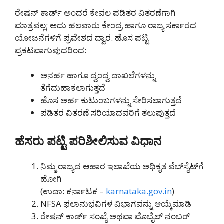
ರೇಷನ್ ಕಾರ್ಡ್ ಅಂದರೆ ಕೇವಲ ಪಡಿತರ ವಿತರಣೆಗಾಗಿ
ಮಾತ್ರವಲ್ಲ; ಅದು ಹಲವಾರು ಕೇಂದ್ರ ಹಾಗೂ ರಾಜ್ಯ ಸರ್ಕಾರದ
ಯೋಜನೆಗಳಿಗೆ ಪ್ರವೇಶದ ದ್ವಾರ. ಹೊಸ ಪಟ್ಟಿ
ಪ್ರಕಟವಾಗುವುದರಿಂದ:
ಅನರ್ಹ ಹಾಗೂ ದ್ವಂದ್ವ ದಾಖಲೆಗಳನ್ನು
ತೆಗೆದುಹಾಕಲಾಗುತ್ತದೆ
ಹೊಸ ಅರ್ಹ ಕುಟುಂಬಗಳನ್ನು ಸೇರಿಸಲಾಗುತ್ತದೆ
ಪಡಿತರ ವಿತರಣೆ ಸರಿಯಾದವರಿಗೆ ತಲುಪುತ್ತದೆ
ಹೆಸರು ಪಟ್ಟಿ ಪರಿಶೀಲಿಸುವ ವಿಧಾನ
ನಿಮ್ಮ ರಾಜ್ಯದ ಆಹಾರ ಇಲಾಖೆಯ ಅಧಿಕೃತ ವೆಬ್‌ಸೈಟ್‌ಗೆ
ಹೋಗಿ
(ಉದಾ: ಕರ್ನಾಟಕ –
karnataka.gov.in
)
NFSA ಫಲಾನುಭವಿಗಳ ವಿಭಾಗವನ್ನು ಆಯ್ಕೆಮಾಡಿ
ರೇಷನ್ ಕಾರ್ಡ್ ಸಂಖ್ಯೆ ಅಥವಾ ಮೊಬೈಲ್ ನಂಬರ್