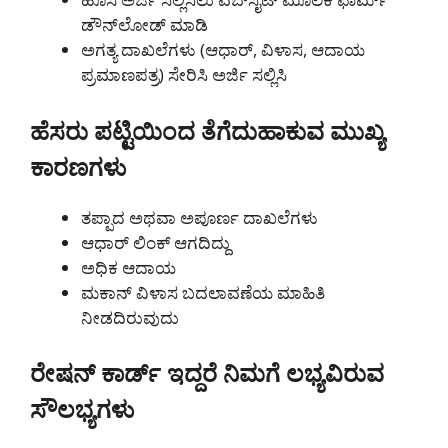
ಡೌನ್‌ಲೋಡ್ ಮಾಡಿ
ಅಗತ್ಯ ದಾಖಲೆಗಳು (ಆಧಾರ್, ವಿಳಾಸ, ಆದಾಯ
ಪ್ರಮಾಣಪತ್ರ) ಸೇರಿಸಿ ಅರ್ಜಿ ಸಲ್ಲಿಸಿ
ಹೆಸರು ಪಟ್ಟಿಯಿಂದ ತೆಗೆದುಹಾಕುವ ಮುಖ್ಯ
ಕಾರಣಗಳು
ತಪ್ಪಾದ ಅಥವಾ ಅಪೂರ್ಣ ದಾಖಲೆಗಳು
ಆಧಾರ್ ಲಿಂಕ್ ಆಗದಿದ್ದು
ಅಧಿಕ ಆದಾಯ
ಮಕಾನ್ ವಿಳಾಸ ಬದಲಾವಣೆಯ ಮಾಹಿತಿ
ನೀಡದಿರುವುದು
ರೇಷನ್ ಕಾರ್ಡ್ ಇದ್ದರೆ ನಿಮಗೆ ಲಭ್ಯವಿರುವ
ಸೌಲಭ್ಯಗಳು