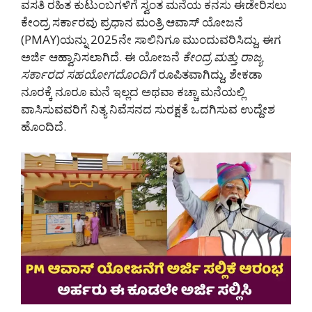
ವಸತಿ ರಹಿತ ಕುಟುಂಬಗಳಿಗೆ ಸ್ವಂತ ಮನೆಯ ಕನಸು ಈಡೇರಿಸಲು
ಕೇಂದ್ರ ಸರ್ಕಾರವು ಪ್ರಧಾನ ಮಂತ್ರಿ ಆವಾಸ್ ಯೋಜನೆ
(PMAY)ಯನ್ನು 2025ನೇ ಸಾಲಿನಿಗೂ ಮುಂದುವರಿಸಿದ್ದು, ಈಗ
ಅರ್ಜಿ ಆಹ್ವಾನಿಸಲಾಗಿದೆ. ಈ ಯೋಜನೆ
ಕೇಂದ್ರ ಮತ್ತು ರಾಜ್ಯ
ಸರ್ಕಾರದ ಸಹಯೋಗದೊಂದಿಗೆ
ರೂಪಿತವಾಗಿದ್ದು, ಶೇಕಡಾ
ನೂರಕ್ಕೆ ನೂರೂ ಮನೆ ಇಲ್ಲದ ಅಥವಾ ಕಚ್ಚಾ ಮನೆಯಲ್ಲಿ
ವಾಸಿಸುವವರಿಗೆ ನಿತ್ಯ ನಿವೆಸನದ ಸುರಕ್ಷತೆ ಒದಗಿಸುವ ಉದ್ದೇಶ
ಹೊಂದಿದೆ.