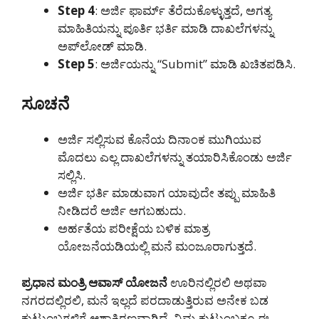
Step 4
: ಅರ್ಜಿ ಫಾರ್ಮ್ ತೆರೆದುಕೊಳ್ಳುತ್ತದೆ, ಅಗತ್ಯ
ಮಾಹಿತಿಯನ್ನು ಪೂರ್ತಿ ಭರ್ತಿ ಮಾಡಿ ದಾಖಲೆಗಳನ್ನು
ಅಪ್‌ಲೋಡ್ ಮಾಡಿ.
Step 5
: ಅರ್ಜಿಯನ್ನು “Submit” ಮಾಡಿ ಖಚಿತಪಡಿಸಿ.
ಸೂಚನೆ
ಅರ್ಜಿ ಸಲ್ಲಿಸುವ ಕೊನೆಯ ದಿನಾಂಕ ಮುಗಿಯುವ
ಮೊದಲು ಎಲ್ಲ ದಾಖಲೆಗಳನ್ನು ತಯಾರಿಸಿಕೊಂಡು ಅರ್ಜಿ
ಸಲ್ಲಿಸಿ.
ಅರ್ಜಿ ಭರ್ತಿ ಮಾಡುವಾಗ ಯಾವುದೇ ತಪ್ಪು ಮಾಹಿತಿ
ನೀಡಿದರೆ ಅರ್ಜಿ ಆಗಬಹುದು.
ಅರ್ಹತೆಯ ಪರೀಕ್ಷೆಯ ಬಳಿಕ ಮಾತ್ರ
ಯೋಜನೆಯಡಿಯಲ್ಲಿ ಮನೆ ಮಂಜೂರಾಗುತ್ತದೆ.
ಪ್ರಧಾನ ಮಂತ್ರಿ ಆವಾಸ್ ಯೋಜನೆ
ಊರಿನಲ್ಲಿರಲಿ ಅಥವಾ
ನಗರದಲ್ಲಿರಲಿ, ಮನೆ ಇಲ್ಲದೆ ಪರದಾಡುತ್ತಿರುವ ಅನೇಕ ಬಡ
ಕುಟುಂಬಗಳಿಗೆ ಆಶಾಕಿರಣವಾಗಿದೆ. ನಿಮ್ಮ ಕುಟುಂಬಕ್ಕೂ ಈ