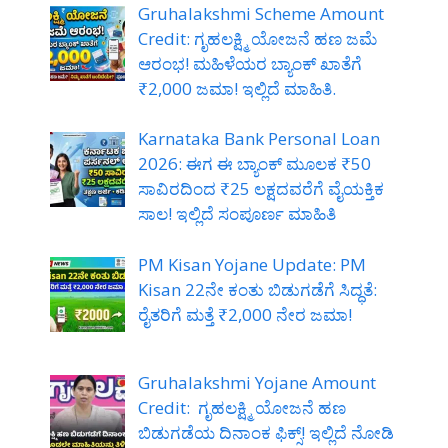
Gruhalakshmi Scheme Amount
Credit: ಗೃಹಲಕ್ಷ್ಮಿ ಯೋಜನೆ ಹಣ ಜಮೆ
ಆರಂಭ! ಮಹಿಳೆಯರ ಬ್ಯಾಂಕ್ ಖಾತೆಗೆ
₹2,000 ಜಮಾ! ಇಲ್ಲಿದೆ ಮಾಹಿತಿ.
Karnataka Bank Personal Loan
2026: ಈಗ ಈ ಬ್ಯಾಂಕ್ ಮೂಲಕ ₹50
ಸಾವಿರದಿಂದ ₹25 ಲಕ್ಷದವರೆಗೆ ವೈಯಕ್ತಿಕ
ಸಾಲ! ಇಲ್ಲಿದೆ ಸಂಪೂರ್ಣ ಮಾಹಿತಿ
PM Kisan Yojane Update: PM
Kisan 22ನೇ ಕಂತು ಬಿಡುಗಡೆಗೆ ಸಿದ್ಧತೆ:
ರೈತರಿಗೆ ಮತ್ತೆ ₹2,000 ನೇರ ಜಮಾ!
Gruhalakshmi Yojane Amount
Credit: ಗೃಹಲಕ್ಷ್ಮಿ ಯೋಜನೆ ಹಣ
ಬಿಡುಗಡೆಯ ದಿನಾಂಕ ಫಿಕ್ಸ್! ಇಲ್ಲಿದೆ ನೋಡಿ