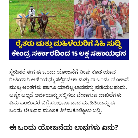
ಸ್ನೇಹಿತರೆ ಈಗ ಈ ಒಂದು ಯೋಜನೆಗೆ ನೀವು ಕೂಡ ಯಾವ
ರೀತಿಯಾಗಿ ಅರ್ಜಿಯನ್ನು ಸಲ್ಲಿಸಬೇಕು ಮತ್ತು ಈ ಒಂದು ಯೋಜನೆ
ಮುಖ್ಯ ಅಂಶಗಳು ಹಾಗೂ ಯಾರೆಲ್ಲ ಲಾಭವನ್ನು ಪಡೆಯಬಹುದು.
ಅಷ್ಟೇ ಅಲ್ಲದೆ ಅರ್ಜಿಯನ್ನು ಸಲ್ಲಿಸಲು ಬೇಕಾಗುವ ದಾಖಲೆಗಳು
ಏನು ಎಂಬುದರ ಬಗ್ಗೆ ಸಂಪೂರ್ಣವಾದ ಮಾಹಿತಿಯನ್ನು ಈ
ಒಂದು ಲೇಖನದ ಮೂಲಕ ತಿಳಿದುಕೊಳ್ಳೋಣ ಬನ್ನಿ.
ಈ ಒಂದು ಯೋಜನೆಯ ಲಾಭಗಳು ಏನು?