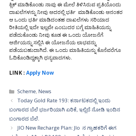
ಕ್ಲಿಕ್ ಮಾಡಿಕೊಂಡು ನಾವು ಈ ಮೇಲೆ ತಿಳಿಸಿರುವ ಪ್ರತಿಯೊಂದು
ದಾಖಲೆಗಳನ್ನು ನೀವು ಅದರಲ್ಲಿ ಭರ್ತಿ ಮಾಡಿಕೊಂಡು ಆನಂತರ
ಆ ಒಂದು ಭರ್ತಿ ಮಾಡಿದಂತಹ ದಾಖಲೆಗಳು ಸರಿಯಾದ
ರೀತಿಯಲ್ಲಿ ಇದೇ ಇಲ್ಲವೇ ಎಂಬುದರ ಬಗ್ಗೆ ಮಾಹಿತಿಯನ್ನು
ಪಡೆದುಕೊಂಡು ನೀವು ಕೂಡ ಈ ಒಂದು ಯೋಜನೆಗೆ
ಅರ್ಜಿಯನ್ನು ಸಲ್ಲಿಸಿ ಈ ಯೋಜನೆಯ ಲಾಭವನ್ನು
ಪಡೆಯಬಹುದಾಗಿದೆ. ಈ ಒಂದು ಮಾಹಿತಿಯನ್ನು ಕೊನೆವರೆಗೂ
ಓದಿಕೊಂಡಿದ್ದಕ್ಕಾಗಿ ಧನ್ಯವಾದಗಳು.
LINK :
Apply Now
Categories
Scheme
,
News
Today Gold Rate 193: ಕರ್ನಾಟಕದಲ್ಲಿ ಇಂದು
ಬಂಗಾರದ ಬೆಲೆ ಭರ್ಜರಿಯಾಗಿ ಏರಿಕೆ, ಇಲ್ಲಿದೆ ನೋಡಿ ಇಂದಿನ
ಬಂಗಾರದ ಬೆಲೆ.
JIO New Recharge Plan: JIo ನ ಗ್ರಾಹಕರಿಗೆ ಈಗ