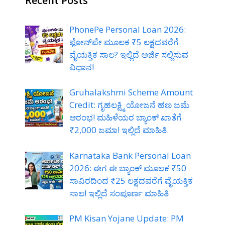
Recent Posts
PhonePe Personal Loan 2026:
ಫೋನ್‌ಪೇ ಮೂಲಕ ₹5 ಲಕ್ಷದವರೆಗೆ
ವೈಯಕ್ತಿಕ ಸಾಲ? ಇಲ್ಲಿದೆ ಅರ್ಜಿ ಸಲ್ಲಿಸುವ
ವಿಧಾನ!
Gruhalakshmi Scheme Amount
Credit: ಗೃಹಲಕ್ಷ್ಮಿ ಯೋಜನೆ ಹಣ ಜಮೆ
ಆರಂಭ! ಮಹಿಳೆಯರ ಬ್ಯಾಂಕ್ ಖಾತೆಗೆ
₹2,000 ಜಮಾ! ಇಲ್ಲಿದೆ ಮಾಹಿತಿ.
Karnataka Bank Personal Loan
2026: ಈಗ ಈ ಬ್ಯಾಂಕ್ ಮೂಲಕ ₹50
ಸಾವಿರದಿಂದ ₹25 ಲಕ್ಷದವರೆಗೆ ವೈಯಕ್ತಿಕ
ಸಾಲ! ಇಲ್ಲಿದೆ ಸಂಪೂರ್ಣ ಮಾಹಿತಿ
PM Kisan Yojane Update: PM