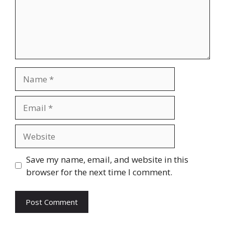
Name
Email
Website
Save my name, email, and website in this
browser for the next time I comment.