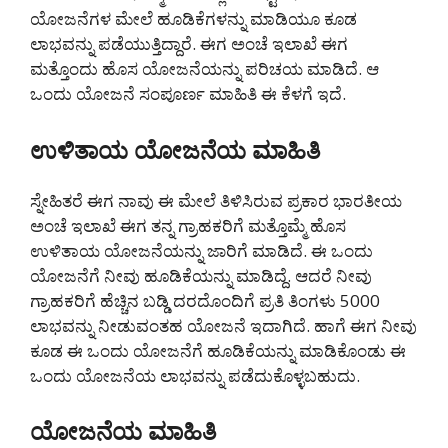
ಯೋಜನೆಗಳ ಮೇಲೆ ಹೂಡಿಕೆಗಳನ್ನು ಮಾಡಿಯೂ ಕೂಡ
ಲಾಭವನ್ನು ಪಡೆಯುತ್ತಿದ್ದಾರೆ. ಈಗ ಅಂಚೆ ಇಲಾಖೆ ಈಗ
ಮತ್ತೊಂದು ಹೊಸ ಯೋಜನೆಯನ್ನು ಪರಿಚಯ ಮಾಡಿದೆ. ಆ
ಒಂದು ಯೋಜನೆ ಸಂಪೂರ್ಣ ಮಾಹಿತಿ ಈ ಕೆಳಗೆ ಇದೆ.
ಉಳಿತಾಯ ಯೋಜನೆಯ ಮಾಹಿತಿ
ಸ್ನೇಹಿತರೆ ಈಗ ನಾವು ಈ ಮೇಲೆ ತಿಳಿಸಿರುವ ಪ್ರಕಾರ ಭಾರತೀಯ
ಅಂಚೆ ಇಲಾಖೆ ಈಗ ತನ್ನ ಗ್ರಾಹಕರಿಗೆ ಮತ್ತೊಮ್ಮೆ ಹೊಸ
ಉಳಿತಾಯ ಯೋಜನೆಯನ್ನು ಜಾರಿಗೆ ಮಾಡಿದೆ. ಈ ಒಂದು
ಯೋಜನೆಗೆ ನೀವು ಹೂಡಿಕೆಯನ್ನು ಮಾಡಿದ್ದೆ. ಆದರೆ ನೀವು
ಗ್ರಾಹಕರಿಗೆ ಹೆಚ್ಚಿನ ಬಡ್ಡಿ ದರದೊಂದಿಗೆ ಪ್ರತಿ ತಿಂಗಳು 5000
ಲಾಭವನ್ನು ನೀಡುವಂತಹ ಯೋಜನೆ ಇದಾಗಿದೆ. ಹಾಗೆ ಈಗ ನೀವು
ಕೂಡ ಈ ಒಂದು ಯೋಜನೆಗೆ ಹೂಡಿಕೆಯನ್ನು ಮಾಡಿಕೊಂಡು ಈ
ಒಂದು ಯೋಜನೆಯ ಲಾಭವನ್ನು ಪಡೆದುಕೊಳ್ಳಬಹುದು.
ಯೋಜನೆಯ ಮಾಹಿತಿ