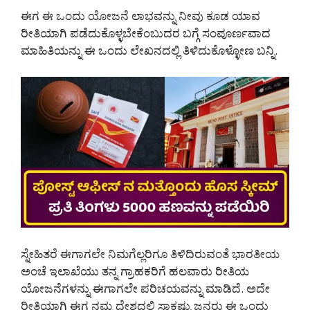
ಈಗ ಈ ಒಂದು ಯೋಜನೆ ಲಾಭವನ್ನು ನೀವು ಕೂಡ ಯಾವ
ರೀತಿಯಾಗಿ ಪಡೆದುಕೊಳ್ಳಬೇಕೆಂಬುದರ ಬಗ್ಗೆ ಸಂಪೂರ್ಣವಾದ
ಮಾಹಿತಿಯನ್ನು ಈ ಒಂದು ಲೇಖನದಲ್ಲಿ ತಿಳಿದುಕೊಳ್ಳೋಣ ಬನ್ನಿ.
ಸ್ನೇಹಿತರೆ ಈಗಾಗಲೇ ನಿಮಗೆಲ್ಲರಿಗೂ ತಿಳಿದಿರುವಂತೆ ಭಾರತೀಯ
ಅಂಚೆ ಇಲಾಖೆಯು ತನ್ನ ಗ್ರಾಹಕರಿಗೆ ಹಲವಾರು ರೀತಿಯ
ಯೋಜನೆಗಳನ್ನು ಈಗಾಗಲೇ ಪರಿಚಯವನ್ನು ಮಾಡಿದೆ. ಅದೇ
ರೀತಿಯಾಗಿ ಈಗ ನಮ್ಮ ದೇಶದಲ್ಲಿ ಸಾಕಷ್ಟು ಜನರು ಈ ಒಂದು