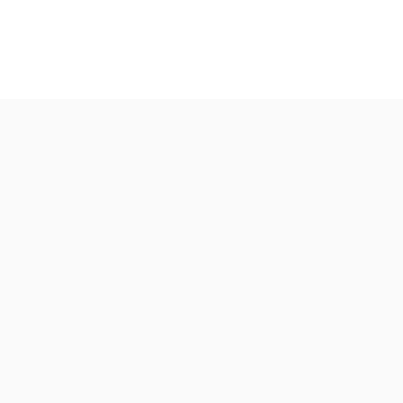
Skip
to
Kannada Mahiti Siri
content