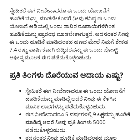
ಸ್ನೇಹಿತರೆ ಈಗ ನೀವೇನಾದರೂ ಈ ಒಂದು ಯೋಜನೆಗೆ
ಹೂಡಿಕೆಯನ್ನು ಮಾಡಬೇಕೆಂದರೆ ನೀವು ಕನಿಷ್ಠ ಈ ಒಂದು
ಯೋಜನೆ ಅಡಿಯಲ್ಲಿ ಒಂದು ಸಾವಿರ ರೂಪಾಯಿಗಳಿಗಿಂತ
ಹೂಡಿಕೆಯನ್ನು ಪ್ರಾರಂಭ ಮಾಡಬೇಕಾಗುತ್ತದೆ. ಅದನಂತರ ನೀವು
ಈ ಒಂದು ಹೂಡಿಕೆ ಮಾಡಿದಂತಹ ಹಣದ ಮೇಲೆ ನಿಮಗೆ ಶೇಕಡ
7.4 ರಷ್ಟು ವಾರ್ಷಿಕವಾಗಿ ಬಡ್ಡಿದರವನ್ನು ಈ ಒಂದು ಪೋಸ್ಟ್
ಆಫೀಸ್ನ ಮೂಲಕ ಈಗ ಪಡೆದುಕೊಳ್ಳಬಹುದು.
ಪ್ರತಿ ತಿಂಗಳು ದೊರೆಯುವ ಆದಾಯ ಎಷ್ಟು?
ಸ್ನೇಹಿತರೆ ಈಗ ನೀವೇನಾದರೂ ಈ ಒಂದು ಯೋಜನೆಗೆ
ಹೂಡಿಕೆಯನ್ನು ಮಾಡಿದ್ದೆ ಆದರೆ ನೀವು ಈ ಕೆಳಗಿನ
ಮಾಸಿಕ ಲಾಭಗಳನ್ನು ಪಡೆದುಕೊಳ್ಳಬಹುದು.
ಈಗ ನೀವೇನಾದರೂ 5 ವರ್ಷಗಳಲ್ಲಿ 9 ಲಕ್ಷವನ್ನು ಹೂಡಿಕೆ
ಮಾಡಿದ್ದೆ ಆದರೆ ನೀವು ಪ್ರತಿ ತಿಂಗಳು 5000
ಪಡೆದುಕೊಳ್ಳಬಹುದು.
ತದನಂತರ ನೀವು ಹೂಡಿಕೆ ಮಾಡಿದಂತಹ ಮೂಲ