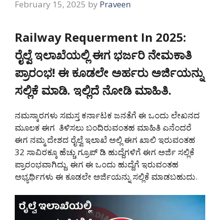
February 15, 2025
by
Praveen
Railway Requerment In 2025:
ರೈಲ್ವೆ ಇಲಾಖೆಯಲ್ಲಿ ಈಗ ಭರ್ಜರಿ ನೇಮಕಾತಿ
ಪ್ರಾರಂಭ! ಈ ಕೂಡಲೇ ಅರ್ಹರು ಅರ್ಜಿಯನ್ನು
ಸಲ್ಲಿಕೆ ಮಾಡಿ. ಇಲ್ಲಿದೆ ನೋಡಿ ಮಾಹಿತಿ.
ನಮಸ್ಕಾರಗಳು ಸಮಸ್ತ ಕರ್ನಾಟಕ ಜನತೆಗೆ ಈ ಒಂದು ಲೇಖನದ
ಮೂಲಕ ಈಗ ತಿಳಿಸಲು ಬಂದಿರುವಂತಹ ಮಾಹಿತಿ ಎನೆಂದರೆ
ಈಗ ನಮ್ಮ ದೇಶದ ರೈಲ್ವೆ ಇಲಾಖೆ ಅಲ್ಲಿ ಈಗ ಖಾಲಿ ಇರುವಂತಹ
32 ಸಾವಿರಕ್ಕೂ ಹೆಚ್ಚು ಗ್ರೂಪ್ ಡಿ ಹುದ್ದೆಗಳಿಗೆ ಈಗ ಅರ್ಜಿ ಸಲ್ಲಿಕೆ
ಪ್ರಾರಂಭವಾಗಿದ್ದು. ಈಗ ಈ ಒಂದು ಹುದ್ದೆಗೆ ಇರುವಂತಹ
ಅಭ್ಯರ್ಥಿಗಳು ಈ ಕೂಡಲೇ ಅರ್ಜಿಯನ್ನು ಸಲ್ಲಿಕೆ ಮಾಡಬಹುದು.