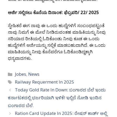
ಅರ್ಜಿ ಸಲ್ಲಿಸಲು ಕೊನೆಯ ದಿನಾಂಕ: ಫೆಬ್ರವರಿ/ 22/ 2025
ಸ್ನೇಹಿತರೆ ಈಗ ನಾವು ಈ ಒಂದು ಹುದ್ದೆಗಳಿಗೆ ಸಂಬಂಧಪಟ್ಟಂತೆ
ನಾವು ನಿಮಗೆ ಈ ಮೇಲೆ ನೀಡಿರುವಂತಹ ಮಾಹಿತಿಯನ್ನು ನೀವು
ಸರಿಯಾದ ರೀತಿಯಲ್ಲಿ ಓದಿಕೊಂಡು ನೀವು ಕೂಡ ಈ ಒಂದು
ಹುದ್ದೆಗಳಿಗೆ ಅರ್ಜಿಯನ್ನು ಸಲ್ಲಿಕೆ ಮಾಡಬಹುದಾಗಿದೆ. ಈ ಒಂದು
ಮಾಹಿತಿಯನ್ನು ನೀವು ಕೊನೆವರೆಗೂ ಓದಿಕೊಂಡಿದ್ದಕ್ಕಾಗಿ
ಧನ್ಯವಾದಗಳು.
Categories
Jobes
,
News
Tags
Railway Requerment In 2025
Today Gold Rate In Down: ಬಂಗಾರದ ಬೆಲೆ ಇಂದು
ಕರ್ನಾಟಕದಲ್ಲಿ ಭರ್ಜರಿಯಾಗಿ ಇಳಿಕೆ! ಇಲ್ಲಿದೆ ನೋಡಿ ಇಂದಿನ
ಬಂಗಾರದ ಬೆಲೆ.
Ration Card Update In 2025: ರೇಷನ್ ಕಾರ್ಡ್ ಅಲ್ಲಿ