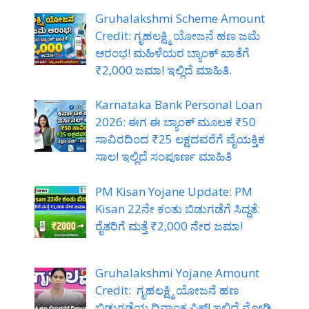
Gruhalakshmi Scheme Amount
Credit: ಗೃಹಲಕ್ಷ್ಮಿ ಯೋಜನೆ ಹಣ ಜಮೆ
ಆರಂಭ! ಮಹಿಳೆಯರ ಬ್ಯಾಂಕ್ ಖಾತೆಗೆ
₹2,000 ಜಮಾ! ಇಲ್ಲಿದೆ ಮಾಹಿತಿ.
Karnataka Bank Personal Loan
2026: ಈಗ ಈ ಬ್ಯಾಂಕ್ ಮೂಲಕ ₹50
ಸಾವಿರದಿಂದ ₹25 ಲಕ್ಷದವರೆಗೆ ವೈಯಕ್ತಿಕ
ಸಾಲ! ಇಲ್ಲಿದೆ ಸಂಪೂರ್ಣ ಮಾಹಿತಿ
PM Kisan Yojane Update: PM
Kisan 22ನೇ ಕಂತು ಬಿಡುಗಡೆಗೆ ಸಿದ್ಧತೆ:
ರೈತರಿಗೆ ಮತ್ತೆ ₹2,000 ನೇರ ಜಮಾ!
Gruhalakshmi Yojane Amount
Credit: ಗೃಹಲಕ್ಷ್ಮಿ ಯೋಜನೆ ಹಣ
ಬಿಡುಗಡೆಯ ದಿನಾಂಕ ಫಿಕ್ಸ್! ಇಲ್ಲಿದೆ ನೋಡಿ