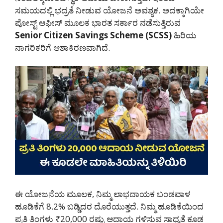
ಸಮಯದಲ್ಲಿ ಭದ್ರತೆ ನೀಡುವ ಯೋಜನೆ ಅವಶ್ಯಕ. ಅದಕ್ಕಾಗಿಯೇ
ಪೋಸ್ಟ್ ಆಫೀಸ್ ಮೂಲಕ ಭಾರತ ಸರ್ಕಾರ ನಡೆಸುತ್ತಿರುವ
Senior Citizen Savings Scheme (SCSS)
ಹಿರಿಯ
ನಾಗರಿಕರಿಗೆ ಆಶಾಕಿರಣವಾಗಿದೆ.
ಈ ಯೋಜನೆಯ ಮೂಲಕ, ನಿಮ್ಮ ಲಾಭದಾಯಕ ಬಂಡವಾಳ
ಹೂಡಿಕೆಗೆ 8.2% ಬಡ್ಡಿದರ ದೊರೆಯುತ್ತದೆ. ನಿಮ್ಮ ಹೂಡಿಕೆಯಿಂದ
ಪ್ರತಿ ತಿಂಗಳು ₹20,000 ರಷ್ಟು ಆದಾಯ ಗಳಿಸುವ ಸಾಧ್ಯತೆ ಕೂಡ