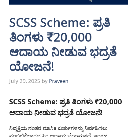
SCSS Scheme: ಪ್ರತಿ
ತಿಂಗಳು ₹20,000
ಆದಾಯ ನೀಡುವ ಭದ್ರತೆ
ಯೋಜನೆ!
July 29, 2025
by
Praveen
SCSS Scheme:
ಪ್ರತಿ ತಿಂಗಳು ₹20,000
ಆದಾಯ ನೀಡುವ ಭದ್ರತೆ ಯೋಜನೆ!
ನಿವೃತ್ತಿಯ ನಂತರ ಮಾಸಿಕ ಖರ್ಚುಗಳನ್ನು ನಿರ್ವಹಿಸಲು
ನಂಬಲಿಕ್ಕೆಬಾರದ ಸ್ಥಿರ ಆದಾಯ ಬೇಕಾಗುತ್ತದೆ. ಇಂತಹ