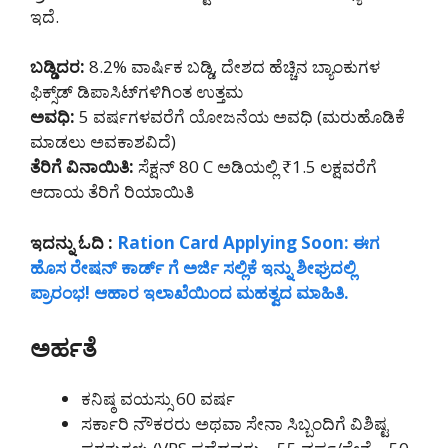
ಇದೆ.
ಬಡ್ಡಿದರ:
8.2% ವಾರ್ಷಿಕ ಬಡ್ಡಿ, ದೇಶದ ಹೆಚ್ಚಿನ ಬ್ಯಾಂಕುಗಳ
ಫಿಕ್ಸ್‌ಡ್ ಡಿಪಾಸಿಟ್‌ಗಳಿಗಿಂತ ಉತ್ತಮ
ಅವಧಿ:
5 ವರ್ಷಗಳವರೆಗೆ ಯೋಜನೆಯ ಅವಧಿ (ಮರುಹೊಡಿಕೆ
ಮಾಡಲು ಅವಕಾಶವಿದೆ)
ತೆರಿಗೆ ವಿನಾಯಿತಿ:
ಸೆಕ್ಷನ್ 80 C ಅಡಿಯಲ್ಲಿ ₹1.5 ಲಕ್ಷವರೆಗೆ
ಆದಾಯ ತೆರಿಗೆ ರಿಯಾಯಿತಿ
ಇದನ್ನು ಓದಿ :
Ration Card Applying Soon: ಈಗ
ಹೊಸ ರೇಷನ್ ಕಾರ್ಡ್ ಗೆ ಅರ್ಜಿ ಸಲ್ಲಿಕೆ ಇನ್ನು ಶೀಘ್ರದಲ್ಲಿ
ಪ್ರಾರಂಭ! ಆಹಾರ ಇಲಾಖೆಯಿಂದ ಮಹತ್ವದ ಮಾಹಿತಿ.
ಅರ್ಹತೆ
ಕನಿಷ್ಠ ವಯಸ್ಸು 60 ವರ್ಷ
ಸರ್ಕಾರಿ ನೌಕರರು ಅಥವಾ ಸೇನಾ ಸಿಬ್ಬಂದಿಗೆ ವಿಶಿಷ್ಟ