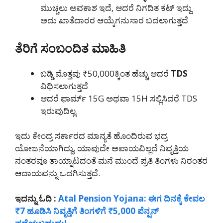
ಮುಚ್ಚಲು ಅವಕಾಶ ಇದೆ, ಆದರೆ ನಿಗದಿತ ಕಟ್ ಇದ್ದು
ಅದು ಖಾತೆದಾರರ ಆಯ್ಕೆಗನುಸಾರ ಬದಲಾಗುತ್ತದೆ
ತೆರಿಗೆ ಸಂಬಂದಿತ ಮಾಹಿತಿ
ಬಡ್ಡಿ ಮೊತ್ತವು ₹50,000ಕ್ಕಿಂತ ಹೆಚ್ಚು ಆದರೆ
TDS
ವಿಧಿಸಲಾಗುತ್ತದೆ
ಆದರೆ ಫಾರ್ಮ್ 15G ಅಥವಾ 15H ಸಲ್ಲಿಸಿದರೆ TDS
ಇರುವುದಿಲ್ಲ.
ಇದು ಕೇಂದ್ರ ಸರ್ಕಾರದ ಮಾನ್ಯತೆ ಹೊಂದಿರುವ ಭದ್ರ
ಯೋಜನೆಯಾಗಿದ್ದು, ಯಾವುದೇ ಅಪಾಯವಿಲ್ಲದೆ ನಿವೃತ್ತಿಯ
ನಂತರವೂ ತಾಯ್ನಾಟದಂತೆ ಮನೆ ಮುಂದೆ ಪ್ರತಿ ತಿಂಗಳು ನಿರಂತರ
ಆದಾಯವನ್ನು ಒದಗಿಸುತ್ತದೆ.
ಇದನ್ನು ಓದಿ :
Atal Pension Yojana: ಈಗ ದಿನಕ್ಕೆ ಕೇವಲ
₹7 ಹೂಡಿಸಿ ನಿವೃತ್ತಿಗೆ ತಿಂಗಳಿಗೆ ₹5,000 ಪೆನ್ಷನ್