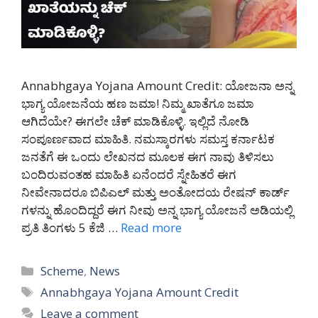
Annabhgaya Yojana Amount Credit: ಯೋಜನಾ ಅನ್ನ
ಭಾಗ್ಯ ಯೋಜನೆಯ ಹಣ ಜಮಾ! ನಿಮ್ಮ ಖಾತೆಗೂ ಜಮಾ
ಆಗಿದೆಯೇ? ಈಗಲೇ ಚೆಕ್ ಮಾಡಿಕೊಳ್ಳಿ. ಇಲ್ಲಿದೆ ನೋಡಿ
ಸಂಪೂರ್ಣವಾದ ಮಾಹಿತಿ. ನಮಸ್ಕಾರಗಳು ಸಮಸ್ತ ಕರ್ನಾಟಕ
ಜನತೆಗೆ ಈ ಒಂದು ಲೇಖನದ ಮೂಲಕ ಈಗ ನಾವು ತಿಳಿಸಲು
ಬಂದಿರುವಂತಹ ಮಾಹಿತಿ ಏನೆಂದರೆ ಸ್ನೇಹಿತರೆ ಈಗ
ನೀವೇನಾದರೂ ಬಿಪಿಎಲ್ ಮತ್ತು ಅಂತೋದಯ ರೇಷನ್ ಕಾರ್ಡ್
ಗಳನ್ನು ಹೊಂದಿದ್ದರೆ ಈಗ ನೀವು ಅನ್ನ ಭಾಗ್ಯ ಯೋಜನೆ ಅಡಿಯಲ್ಲಿ
ಪ್ರತಿ ತಿಂಗಳು 5 ಕೆಜಿ …
Read more
Categories
Scheme
,
News
Tags
Annabhgaya Yojana Amount Credit
Leave a comment