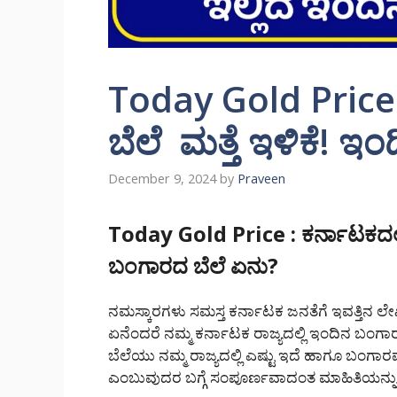
Today Gold Price 
ಬೆಲೆ ಮತ್ತೆ ಇಳಿಕೆ! 
December 9, 2024
by
Praveen
Today Gold Price : ಕರ್ನಾಟಕದಲ್ಲ
ಬಂಗಾರದ ಬೆಲೆ ಏನು?
ನಮಸ್ಕಾರಗಳು ಸಮಸ್ತ ಕರ್ನಾಟಕ ಜನತೆಗೆ ಇವತ್ತಿನ
ಏನೆಂದರೆ ನಮ್ಮ ಕರ್ನಾಟಕ ರಾಜ್ಯದಲ್ಲಿ ಇಂದಿನ ಬಂಗಾ
ಬೆಲೆಯು ನಮ್ಮ ರಾಜ್ಯದಲ್ಲಿ ಎಷ್ಟು ಇದೆ ಹಾಗೂ ಬಂ
ಎಂಬುವುದರ ಬಗ್ಗೆ ಸಂಪೂರ್ಣವಾದಂತ ಮಾಹಿತಿಯನ್ನು 