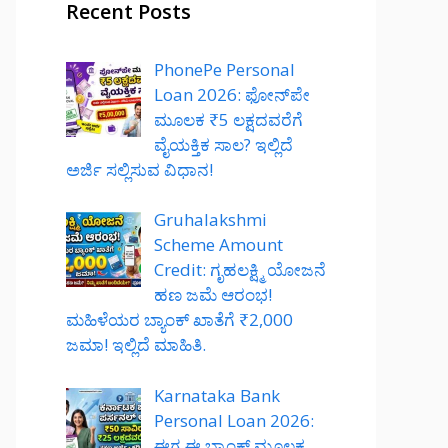
Recent Posts
PhonePe Personal
Loan 2026: ಫೋನ್‌ಪೇ
ಮೂಲಕ ₹5 ಲಕ್ಷದವರೆಗೆ
ವೈಯಕ್ತಿಕ ಸಾಲ? ಇಲ್ಲಿದೆ
ಅರ್ಜಿ ಸಲ್ಲಿಸುವ ವಿಧಾನ!
Gruhalakshmi
Scheme Amount
Credit: ಗೃಹಲಕ್ಷ್ಮಿ ಯೋಜನೆ
ಹಣ ಜಮೆ ಆರಂಭ!
ಮಹಿಳೆಯರ ಬ್ಯಾಂಕ್ ಖಾತೆಗೆ ₹2,000
ಜಮಾ! ಇಲ್ಲಿದೆ ಮಾಹಿತಿ.
Karnataka Bank
Personal Loan 2026:
ಈಗ ಈ ಬ್ಯಾಂಕ್ ಮೂಲಕ