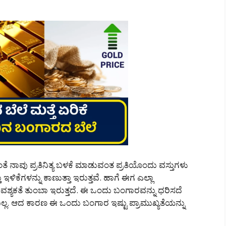
ಂತೆ ನಾವು ಪ್ರತಿನಿತ್ಯ ಬಳಕೆ ಮಾಡುವಂತ ಪ್ರತಿಯೊಂದು ವಸ್ತುಗಳು
ಇಳಿಕೆಗಳನ್ನು ಕಾಣುತ್ತಾ ಇರುತ್ತವೆ. ಹಾಗೆ ಈಗ ಎಲ್ಲಾ
ಕತೆ ತುಂಬಾ ಇರುತ್ತದೆ. ಈ ಒಂದು ಬಂಗಾರವನ್ನು ಧರಿಸದೆ
. ಆದ ಕಾರಣ ಈ ಒಂದು ಬಂಗಾರ ಇಷ್ಟು ಪ್ರಾಮುಖ್ಯತೆಯನ್ನು