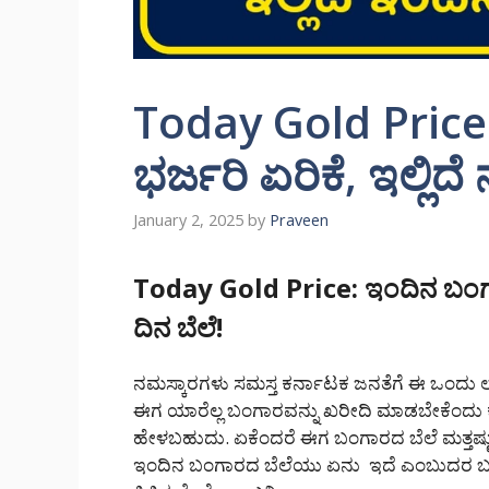
Today Gold Price
ಭರ್ಜರಿ ಏರಿಕೆ, ಇಲ್ಲಿದ
January 2, 2025
by
Praveen
Today Gold Price: ಇಂದಿನ ಬಂಗಾರ
ದಿನ ಬೆಲೆ!
ನಮಸ್ಕಾರಗಳು ಸಮಸ್ತ ಕರ್ನಾಟಕ ಜನತೆಗೆ ಈ ಒಂದು
ಈಗ ಯಾರೆಲ್ಲ ಬಂಗಾರವನ್ನು ಖರೀದಿ ಮಾಡಬೇಕೆಂದು ಕ
ಹೇಳಬಹುದು. ಏಕೆಂದರೆ ಈಗ ಬಂಗಾರದ ಬೆಲೆ ಮತ್ತಷ್ಟು ಏರ
ಇಂದಿನ ಬಂಗಾರದ ಬೆಲೆಯು ಏನು ಇದೆ ಎಂಬುದರ ಬಗ್