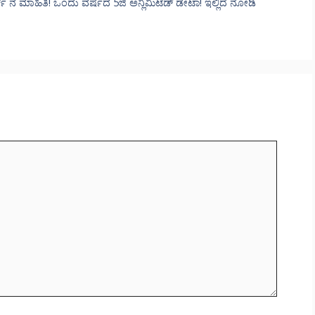
 ನ ಮಾಹಿತಿ! ಒಂದು ವರ್ಷದ 5ಜಿ ಅನ್ಲಿಮಿಟೆಡ್ ಡೇಟಾ! ಇಲ್ಲಿದೆ ನೋಡಿ