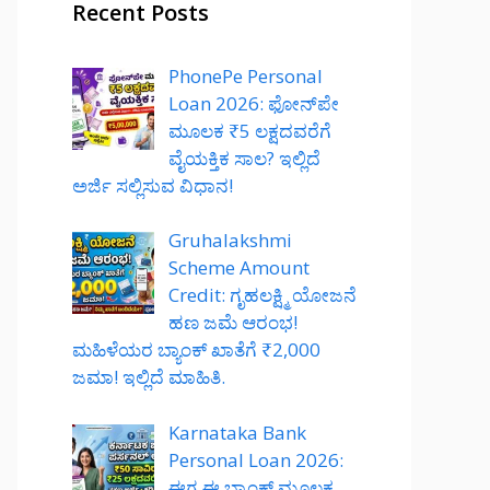
Recent Posts
PhonePe Personal
Loan 2026: ಫೋನ್‌ಪೇ
ಮೂಲಕ ₹5 ಲಕ್ಷದವರೆಗೆ
ವೈಯಕ್ತಿಕ ಸಾಲ? ಇಲ್ಲಿದೆ
ಅರ್ಜಿ ಸಲ್ಲಿಸುವ ವಿಧಾನ!
Gruhalakshmi
Scheme Amount
Credit: ಗೃಹಲಕ್ಷ್ಮಿ ಯೋಜನೆ
ಹಣ ಜಮೆ ಆರಂಭ!
ಮಹಿಳೆಯರ ಬ್ಯಾಂಕ್ ಖಾತೆಗೆ ₹2,000
ಜಮಾ! ಇಲ್ಲಿದೆ ಮಾಹಿತಿ.
Karnataka Bank
Personal Loan 2026:
ಈಗ ಈ ಬ್ಯಾಂಕ್ ಮೂಲಕ