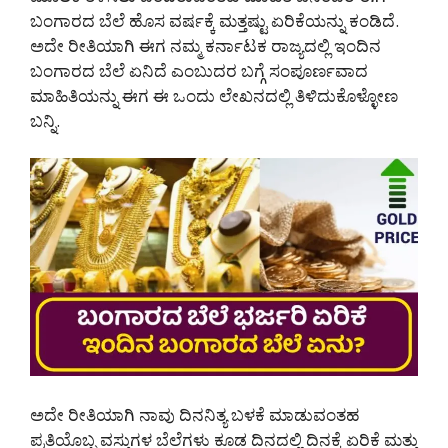
ಬಂಗಾರದ ಬೆಲೆ ಹೊಸ ವರ್ಷಕ್ಕೆ ಮತ್ತಷ್ಟು ಏರಿಕೆಯನ್ನು ಕಂಡಿದೆ.
ಅದೇ ರೀತಿಯಾಗಿ ಈಗ ನಮ್ಮ ಕರ್ನಾಟಕ ರಾಜ್ಯದಲ್ಲಿ ಇಂದಿನ
ಬಂಗಾರದ ಬೆಲೆ ಏನಿದೆ ಎಂಬುದರ ಬಗ್ಗೆ ಸಂಪೂರ್ಣವಾದ
ಮಾಹಿತಿಯನ್ನು ಈಗ ಈ ಒಂದು ಲೇಖನದಲ್ಲಿ ತಿಳಿದುಕೊಳ್ಳೋಣ
ಬನ್ನಿ.
ಅದೇ ರೀತಿಯಾಗಿ ನಾವು ದಿನನಿತ್ಯ ಬಳಕೆ ಮಾಡುವಂತಹ
ಪ್ರತಿಯೊಬ್ಬ ವಸ್ತುಗಳ ಬೆಲೆಗಳು ಕೂಡ ದಿನದಲ್ಲಿ ದಿನಕ್ಕೆ ಏರಿಕೆ ಮತ್ತು