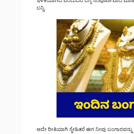
ಇಳಿಕೆಯಾಗಿದೆ ಎಂಬುದರ ಬಗ್ಗೆ ಸಂಪೂರ್ಣವಾದ ಮಾ
ಬನ್ನಿ.
ಅದೇ ರೀತಿಯಾಗಿ ಸ್ನೇಹಿತರೆ ಈಗ ನೀವು ಬಂಗಾರವನ್ನು