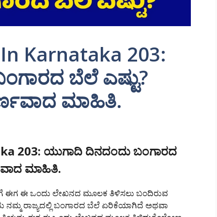
In Karnataka 203:
ಗಾರದ ಬೆಲೆ ಎಷ್ಟು?
ರ್ಣವಾದ ಮಾಹಿತಿ.
aka 203: ಯುಗಾದಿ ದಿನದಂದು ಬಂಗಾರದ
ಣವಾದ ಮಾಹಿತಿ.
ಿಮಗೆ ಈಗ ಈ ಒಂದು ಲೇಖನದ ಮೂಲಕ ತಿಳಿಸಲು ಬಂದಿರುವ
ು ನಮ್ಮ ರಾಜ್ಯದಲ್ಲಿ ಬಂಗಾರದ ಬೆಲೆ ಏರಿಕೆಯಾಗಿದೆ ಅಥವಾ