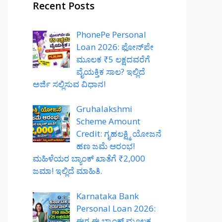
Recent Posts
PhonePe Personal
Loan 2026: ಫೋನ್‌ಪೇ
ಮೂಲಕ ₹5 ಲಕ್ಷದವರೆಗೆ
ವೈಯಕ್ತಿಕ ಸಾಲ? ಇಲ್ಲಿದೆ
ಅರ್ಜಿ ಸಲ್ಲಿಸುವ ವಿಧಾನ!
Gruhalakshmi
Scheme Amount
Credit: ಗೃಹಲಕ್ಷ್ಮಿ ಯೋಜನೆ
ಹಣ ಜಮೆ ಆರಂಭ!
ಮಹಿಳೆಯರ ಬ್ಯಾಂಕ್ ಖಾತೆಗೆ ₹2,000
ಜಮಾ! ಇಲ್ಲಿದೆ ಮಾಹಿತಿ.
Karnataka Bank
Personal Loan 2026:
ಈಗ ಈ ಬ್ಯಾಂಕ್ ಮೂಲಕ