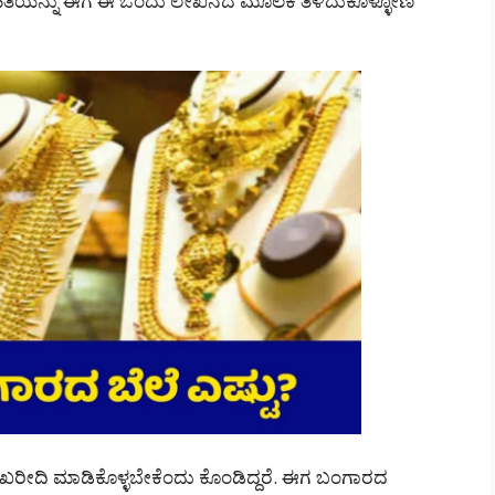
ಹಿತಿಯನ್ನು ಈಗ ಈ ಒಂದು ಲೇಖನದ ಮೂಲಕ ತಿಳಿದುಕೊಳ್ಳೋಣ
 ಖರೀದಿ ಮಾಡಿಕೊಳ್ಳಬೇಕೆಂದು ಕೊಂಡಿದ್ದರೆ. ಈಗ ಬಂಗಾರದ