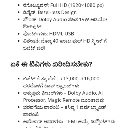
ರೆಸೊಲ್ಯೂಷನ್: Full HD (1920×1080 px)
ಡಿಸೈನ್: Bezel-less Design
ಸೌಂಡ್: Dolby Audio ಸಹಿತ 19W ಆಡಿಯೋ
ಔಟ್‌ಪುಟ್
ಪೋರ್ಟ್‌ಗಳು: HDMI, USB
ವಿಶೇಷತೆ: ದೊಡ್ಡ 40 ಇಂಚು ಫುಲ್ HD ಸ್ಕ್ರೀನ್ ಗೆ
ಬಜೆಟ್‌ ಬೆಲೆ!
ಏಕೆ ಈ ಟಿವಿಗಳು ಖರೀದಿಸಬೇಕು?
ಬಜೆಟ್ ಗೆ ತಕ್ಕ ಬೆಲೆ – ₹13,000–₹16,000
ದರದೊಳಗೆ ಟಾಪ್ ಬ್ರ್ಯಾಂಡ್‌ಗಳು
ಅತ್ಯುತ್ತಮ ಫೀಚರ್‌ಗಳು – Dolby Audio, AI
Processor, Magic Remote ಮುಂತಾದವು
ಭರವಸೆಯ ವಾರಂಟಿ – ಕನಿಷ್ಠ 1 ವರ್ಷ ಬ್ರ್ಯಾಂಡ್
ವಾರಂಟಿ
ಅಮೆಜಾನ್ ಆಫರ್‌ಗಳು – EMI ಆಯ್ಕೆ, ಡಿಸ್ಕೌಂಟ್‌ಗಳು