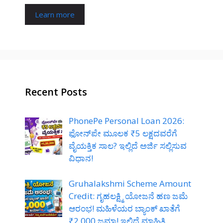
Learn more
Recent Posts
PhonePe Personal Loan 2026:
ಫೋನ್‌ಪೇ ಮೂಲಕ ₹5 ಲಕ್ಷದವರೆಗೆ
ವೈಯಕ್ತಿಕ ಸಾಲ? ಇಲ್ಲಿದೆ ಅರ್ಜಿ ಸಲ್ಲಿಸುವ
ವಿಧಾನ!
Gruhalakshmi Scheme Amount
Credit: ಗೃಹಲಕ್ಷ್ಮಿ ಯೋಜನೆ ಹಣ ಜಮೆ
ಆರಂಭ! ಮಹಿಳೆಯರ ಬ್ಯಾಂಕ್ ಖಾತೆಗೆ
₹2,000 ಜಮಾ! ಇಲ್ಲಿದೆ ಮಾಹಿತಿ.