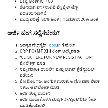
ಒಟ್ಟು ಅಂಕಗಳು: 100
ಹೊಸದಾಗಿ ಪರ್ಸನಾಲಿಟಿ ಪ್ರೊಫೈಲ್ ಟೆಸ್ಟ್
ಪರಿಚಯಿಸಲಾಗಿದೆ
ಮುಖ್ಯ ಪರೀಕ್ಷೆ: 80% ಅಂಕ | ಸಂದರ್ಶನ: 20% ಅಂಕ
ಅರ್ಜಿ ಹೇಗೆ ಸಲ್ಲಿಸಬೇಕು?
ಅಧಿಕೃತ ವೆಬ್‌ಸೈಟ್
ibps.in
ಗೆ ಹೋಗಿ
CRP PO/MT XIII
ಲಿಂಕ್ ಆಯ್ಕೆಮಾಡಿ
“CLICK HERE FOR NEW REGISTRATION”
ಮೇಲೆ ಕ್ಲಿಕ್ ಮಾಡಿ
ನಿಮ್ಮ ಮಾಹಿತಿ ದಾಖಲಿಸಿ ಮತ್ತು ಲಾಗಿನ್ ಕ್ರೆಡೆನ್ಷಿಯಲ್
ಪಡೆಯಿರಿ
ಫೋಟೋ, ಸಹಿ, ಅಂಗುಳ ಗುರುತು & ಘೋಷಣಾ ಲಿಖಿತ
ನಕಲು ಅಪ್‌ಲೋಡ್ ಮಾಡಿ
ಅರ್ಜಿ ಶುಲ್ಕ ಪಾವತಿಸಿ
ಅರ್ಜಿ ಪೂರ್ಣಗೊಳಿಸಿ ಮತ್ತು PDF/ಪ್ರಿಂಟ್‌ಔಟ್ ಸೇವ್
ಮಾಡಿಕೊಂಡಿರಲಿ