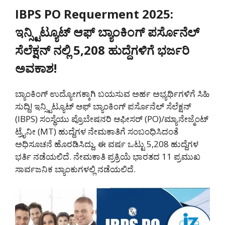
IBPS PO Requerment 2025:
ಇನ್ಸ್ಟಿಟ್ಯೂಟ್ ಆಫ್ ಬ್ಯಾಂಕಿಂಗ್ ಪರ್ಸೊನೆಲ್
ಸೆಲೆಕ್ಷನ್ ನಲ್ಲಿ 5,208 ಹುದ್ದೆಗಳಿಗೆ ಭರ್ಜರಿ
ಅವಕಾಶ!
ಬ್ಯಾಂಕಿಂಗ್ ಉದ್ಯೋಗಕ್ಕಾಗಿ ಬಯಸುವ ಅರ್ಹ ಅಭ್ಯರ್ಥಿಗಳಿಗೆ ಸಿಹಿ
ಸುದ್ದಿ! ಇನ್ಸ್ಟಿಟ್ಯೂಟ್ ಆಫ್ ಬ್ಯಾಂಕಿಂಗ್ ಪರ್ಸೊನೆಲ್ ಸೆಲೆಕ್ಷನ್
(IBPS) ಸಂಸ್ಥೆಯು ಪ್ರೊಬೇಷನರಿ ಆಫೀಸರ್ (PO)/ಮ್ಯಾನೇಜ್ಮೆಂಟ್
ಟ್ರೈನೀ (MT) ಹುದ್ದೆಗಳ ನೇಮಕಾತಿಗೆ ಸಂಬಂಧಿಸಿದಂತೆ
ಅಧಿಸೂಚನೆ ಹೊರಡಿಸಿದ್ದು, ಈ ವರ್ಷ ಒಟ್ಟು 5,208 ಹುದ್ದೆಗಳ
ಭರ್ತಿ ನಡೆಯಲಿದೆ. ನೇಮಕಾತಿ ಪ್ರಕ್ರಿಯೆ ಭಾರತದ 11 ಪ್ರಮುಖ
ಸಾರ್ವಜನಿಕ ಬ್ಯಾಂಕುಗಳಲ್ಲಿ ನಡೆಯಲಿದೆ.