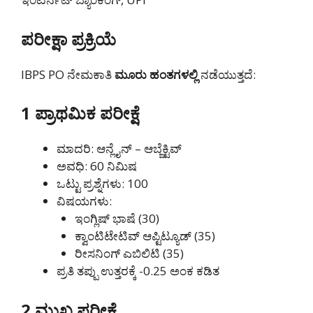
ಪರೀಕ್ಷಾ ಪ್ರಕ್ರಿಯೆ
IBPS PO ನೇಮಕಾತಿ
ಮೂರು ಹಂತಗಳಲ್ಲಿ
ನಡೆಯುತ್ತದೆ:
1️ ಪ್ರಾಥಮಿಕ ಪರೀಕ್ಷೆ
ಮಾದರಿ: ಆನ್ಲೈನ್ – ಆಬ್ಜೆಕ್ಟಿವ್
ಅವಧಿ: 60 ನಿಮಿಷ
ಒಟ್ಟು ಪ್ರಶ್ನೆಗಳು: 100
ವಿಷಯಗಳು:
ಇಂಗ್ಲಿಷ್ ಭಾಷೆ (30)
ಕ್ವಾಂಟಿಟೇಟಿವ್ ಆಪ್ಟಿಟ್ಯೂಡ್ (35)
ರೀಸನಿಂಗ್ ಎಬಿಲಿಟಿ (35)
ಪ್ರತಿ ತಪ್ಪು ಉತ್ತರಕ್ಕೆ -0.25 ಅಂಕ ಕಡಿತ
2️ ಮುಖ್ಯ ಪರೀಕ್ಷೆ