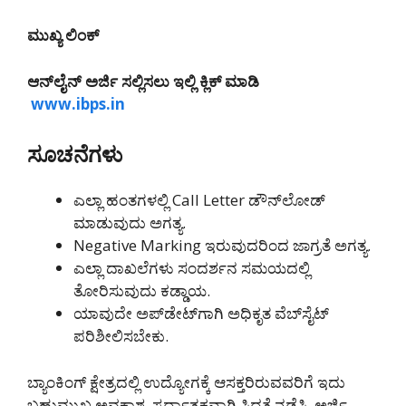
ಮುಖ್ಯ ಲಿಂಕ್
ಆನ್‌ಲೈನ್ ಅರ್ಜಿ ಸಲ್ಲಿಸಲು ಇಲ್ಲಿ ಕ್ಲಿಕ್ ಮಾಡಿ
www.ibps.in
ಸೂಚನೆಗಳು
ಎಲ್ಲಾ ಹಂತಗಳಲ್ಲಿ Call Letter ಡೌನ್‌ಲೋಡ್
ಮಾಡುವುದು ಅಗತ್ಯ.
Negative Marking ಇರುವುದರಿಂದ ಜಾಗ್ರತೆ ಅಗತ್ಯ.
ಎಲ್ಲಾ ದಾಖಲೆಗಳು ಸಂದರ್ಶನ ಸಮಯದಲ್ಲಿ
ತೋರಿಸುವುದು ಕಡ್ಡಾಯ.
ಯಾವುದೇ ಅಪ್‌ಡೇಟ್‌ಗಾಗಿ ಅಧಿಕೃತ ವೆಬ್‌ಸೈಟ್
ಪರಿಶೀಲಿಸಬೇಕು.
ಬ್ಯಾಂಕಿಂಗ್ ಕ್ಷೇತ್ರದಲ್ಲಿ ಉದ್ಯೋಗಕ್ಕೆ ಆಸಕ್ತರಿರುವವರಿಗೆ ಇದು
ಬಹುಮುಖ್ಯ ಅವಕಾಶ. ಸ್ಪರ್ಧಾತ್ಮಕವಾಗಿ ಸಿದ್ಧತೆ ನಡೆಸಿ, ಅರ್ಜಿ