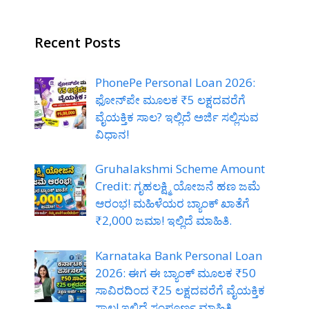
Recent Posts
PhonePe Personal Loan 2026:
ಫೋನ್‌ಪೇ ಮೂಲಕ ₹5 ಲಕ್ಷದವರೆಗೆ
ವೈಯಕ್ತಿಕ ಸಾಲ? ಇಲ್ಲಿದೆ ಅರ್ಜಿ ಸಲ್ಲಿಸುವ
ವಿಧಾನ!
Gruhalakshmi Scheme Amount
Credit: ಗೃಹಲಕ್ಷ್ಮಿ ಯೋಜನೆ ಹಣ ಜಮೆ
ಆರಂಭ! ಮಹಿಳೆಯರ ಬ್ಯಾಂಕ್ ಖಾತೆಗೆ
₹2,000 ಜಮಾ! ಇಲ್ಲಿದೆ ಮಾಹಿತಿ.
Karnataka Bank Personal Loan
2026: ಈಗ ಈ ಬ್ಯಾಂಕ್ ಮೂಲಕ ₹50
ಸಾವಿರದಿಂದ ₹25 ಲಕ್ಷದವರೆಗೆ ವೈಯಕ್ತಿಕ
ಸಾಲ! ಇಲ್ಲಿದೆ ಸಂಪೂರ್ಣ ಮಾಹಿತಿ