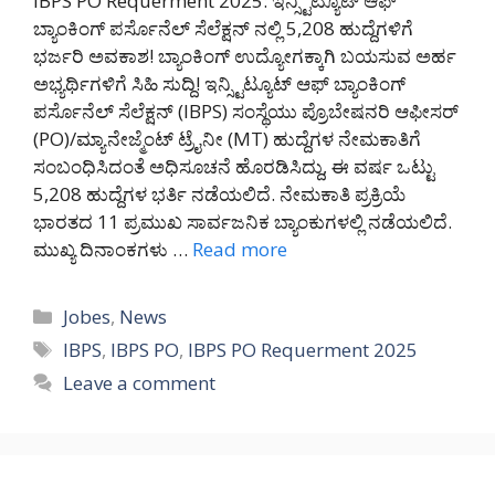
IBPS PO Requerment 2025: ಇನ್ಸ್ಟಿಟ್ಯೂಟ್ ಆಫ್
ಬ್ಯಾಂಕಿಂಗ್ ಪರ್ಸೊನೆಲ್ ಸೆಲೆಕ್ಷನ್ ನಲ್ಲಿ 5,208 ಹುದ್ದೆಗಳಿಗೆ
ಭರ್ಜರಿ ಅವಕಾಶ! ಬ್ಯಾಂಕಿಂಗ್ ಉದ್ಯೋಗಕ್ಕಾಗಿ ಬಯಸುವ ಅರ್ಹ
ಅಭ್ಯರ್ಥಿಗಳಿಗೆ ಸಿಹಿ ಸುದ್ದಿ! ಇನ್ಸ್ಟಿಟ್ಯೂಟ್ ಆಫ್ ಬ್ಯಾಂಕಿಂಗ್
ಪರ್ಸೊನೆಲ್ ಸೆಲೆಕ್ಷನ್ (IBPS) ಸಂಸ್ಥೆಯು ಪ್ರೊಬೇಷನರಿ ಆಫೀಸರ್
(PO)/ಮ್ಯಾನೇಜ್ಮೆಂಟ್ ಟ್ರೈನೀ (MT) ಹುದ್ದೆಗಳ ನೇಮಕಾತಿಗೆ
ಸಂಬಂಧಿಸಿದಂತೆ ಅಧಿಸೂಚನೆ ಹೊರಡಿಸಿದ್ದು, ಈ ವರ್ಷ ಒಟ್ಟು
5,208 ಹುದ್ದೆಗಳ ಭರ್ತಿ ನಡೆಯಲಿದೆ. ನೇಮಕಾತಿ ಪ್ರಕ್ರಿಯೆ
ಭಾರತದ 11 ಪ್ರಮುಖ ಸಾರ್ವಜನಿಕ ಬ್ಯಾಂಕುಗಳಲ್ಲಿ ನಡೆಯಲಿದೆ.
ಮುಖ್ಯ ದಿನಾಂಕಗಳು …
Read more
Categories
Jobes
,
News
Tags
IBPS
,
IBPS PO
,
IBPS PO Requerment 2025
Leave a comment