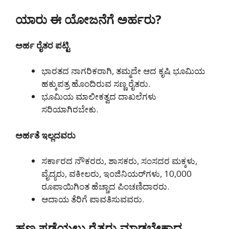
ಯಾರು ಈ ಯೋಜನೆಗೆ ಅರ್ಹರು?
ಅರ್ಹ ರೈತರ ಪಟ್ಟಿ
ಭಾರತದ ನಾಗರಿಕರಾಗಿ, ತಮ್ಮದೇ ಆದ ಕೃಷಿ ಭೂಮಿಯ
ಹಕ್ಕುಪತ್ರ ಹೊಂದಿರುವ ಸಣ್ಣ ರೈತರು.
ಭೂಮಿಯ ಮಾಲೀಕತ್ವದ ದಾಖಲೆಗಳು
ಸರಿಯಾಗಿರಬೇಕು.
ಅರ್ಹತೆ ಇಲ್ಲದವರು
ಸರ್ಕಾರದ ನೌಕರರು, ಶಾಸಕರು, ಸಂಸದರ ಮಕ್ಕಳು,
ವೈದ್ಯರು, ವಕೀಲರು, ಇಂಜಿನಿಯರ್‌ಗಳು, 10,000
ರೂಪಾಯಿಗಿಂತ ಹೆಚ್ಚಾದ ಪಿಂಚಣಿದಾರರು.
ಆದಾಯ ತೆರಿಗೆ ಪಾವತಿಸುವವರು.
ಹಣ ಪಡೆಯಲು ರೈತರು ಮಾಡಬೇಕಾದ