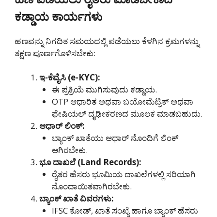
ಕಡ್ಡಾಯ ಕಾರ್ಯಗಳು
ಹಣವನ್ನು ನಿಗದಿತ ಸಮಯದಲ್ಲಿ ಪಡೆಯಲು ಕೆಳಗಿನ ಕ್ರಮಗಳನ್ನು
ತಕ್ಷಣ ಪೂರ್ಣಗೊಳಿಸಬೇಕು:
ಇ-ಕೆವೈಸಿ (e-KYC):
ಈ ಪ್ರಕ್ರಿಯೆ ಮುಗಿಸುವುದು ಕಡ್ಡಾಯ.
OTP ಆಧಾರಿತ ಅಥವಾ ಬಯೋಮೆಟ್ರಿಕ್ ಅಥವಾ
ಫೇಷಿಯಲ್ ದೃಢೀಕರಣದ ಮೂಲಕ ಮಾಡಬಹುದು.
ಆಧಾರ್ ಲಿಂಕ್:
ಬ್ಯಾಂಕ್ ಖಾತೆಯು ಆಧಾರ್ ನೊಂದಿಗೆ ಲಿಂಕ್
ಆಗಿರಬೇಕು.
ಭೂ ದಾಖಲೆ (Land Records):
ರೈತರ ಹೆಸರು ಭೂಮಿಯ ದಾಖಲೆಗಳಲ್ಲಿ ಸರಿಯಾಗಿ
ನೊಂದಾಯಿತವಾಗಿರಬೇಕು.
ಬ್ಯಾಂಕ್ ಖಾತೆ ವಿವರಗಳು:
IFSC ಕೋಡ್, ಖಾತೆ ಸಂಖ್ಯೆ ಹಾಗೂ ಬ್ಯಾಂಕ್ ಹೆಸರು