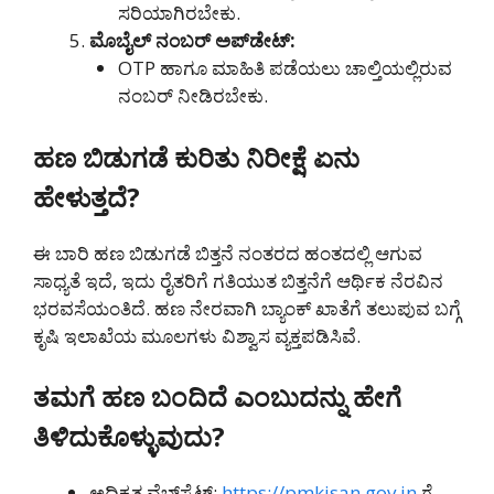
ಸರಿಯಾಗಿರಬೇಕು.
ಮೊಬೈಲ್ ನಂಬರ್ ಅಪ್‌ಡೇಟ್:
OTP ಹಾಗೂ ಮಾಹಿತಿ ಪಡೆಯಲು ಚಾಲ್ತಿಯಲ್ಲಿರುವ
ನಂಬರ್ ನೀಡಿರಬೇಕು.
ಹಣ ಬಿಡುಗಡೆ ಕುರಿತು ನಿರೀಕ್ಷೆ ಏನು
ಹೇಳುತ್ತದೆ?
ಈ ಬಾರಿ ಹಣ ಬಿಡುಗಡೆ ಬಿತ್ತನೆ ನಂತರದ ಹಂತದಲ್ಲಿ ಆಗುವ
ಸಾಧ್ಯತೆ ಇದೆ, ಇದು ರೈತರಿಗೆ ಗತಿಯುತ ಬಿತ್ತನೆಗೆ ಆರ್ಥಿಕ ನೆರವಿನ
ಭರವಸೆಯಂತಿದೆ. ಹಣ ನೇರವಾಗಿ ಬ್ಯಾಂಕ್ ಖಾತೆಗೆ ತಲುಪುವ ಬಗ್ಗೆ
ಕೃಷಿ ಇಲಾಖೆಯ ಮೂಲಗಳು ವಿಶ್ವಾಸ ವ್ಯಕ್ತಪಡಿಸಿವೆ.
ತಮಗೆ ಹಣ ಬಂದಿದೆ ಎಂಬುದನ್ನು ಹೇಗೆ
ತಿಳಿದುಕೊಳ್ಳುವುದು?
ಅಧಿಕೃತ ವೆಬ್‌ಸೈಟ್:
https://pmkisan.gov.in
ಗೆ