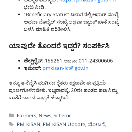
ಭೇಟಿ ನೀಡಿ.
“Beneficiary Status” ವಿಭಾಗದಲ್ಲಿ ಆಧಾರ್ ಸಂಖ್ಯೆ
ಅಥವಾ ಮೊಬೈಲ್ ಸಂಖ್ಯೆ ಅಥವಾ ಬ್ಯಾಂಕ್ ಖಾತೆ ಸಂಖ್ಯೆ
ಬಳಸಿ ಮಾಹಿತಿ ಪರಿಶೀಲಿಸಿ.
ಯಾವುದೇ ತೊಂದರೆ ಇದ್ದರೆ? ಸಂಪರ್ಕಿಸಿ
ಹೆಲ್ಪ್‌ಲೈನ್:
155261 ಅಥವಾ 011-24300606
ಇಮೇಲ್:
pmkisan-ict@gov.in
ಇನ್ನೂ ಇ-ಕೆವೈಸಿ ಮುಗಿಸದ ರೈತರು ತಕ್ಷಣವೇ ಈ ಪ್ರಕ್ರಿಯೆ
ಪೂರ್ಣಗೊಳಿಸಬೇಕು. ಇಲ್ಲವಾದಲ್ಲಿ, 20ನೇ ಹಂತದ ಹಣ ನಿಮ್ಮ
ಖಾತೆಗೆ ಬಾರದ ಸಾಧ್ಯತೆ ಹೆಚ್ಚಾಗಿದೆ.
Categories
Farmers
,
News
,
Scheme
Tags
PM-KISAN
,
PM-KISAN Update
,
ಯೋಜನೆ
,