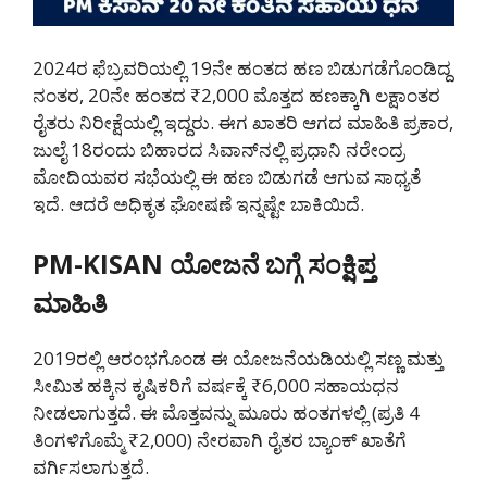
2024ರ ಫೆಬ್ರವರಿಯಲ್ಲಿ 19ನೇ ಹಂತದ ಹಣ ಬಿಡುಗಡೆಗೊಂಡಿದ್ದ
ನಂತರ, 20ನೇ ಹಂತದ ₹2,000 ಮೊತ್ತದ ಹಣಕ್ಕಾಗಿ ಲಕ್ಷಾಂತರ
ರೈತರು ನಿರೀಕ್ಷೆಯಲ್ಲಿ ಇದ್ದರು. ಈಗ ಖಾತರಿ ಆಗದ ಮಾಹಿತಿ ಪ್ರಕಾರ,
ಜುಲೈ 18ರಂದು ಬಿಹಾರದ ಸಿವಾನ್‌ನಲ್ಲಿ ಪ್ರಧಾನಿ ನರೇಂದ್ರ
ಮೋದಿಯವರ ಸಭೆಯಲ್ಲಿ ಈ ಹಣ ಬಿಡುಗಡೆ ಆಗುವ ಸಾಧ್ಯತೆ
ಇದೆ. ಆದರೆ ಅಧಿಕೃತ ಘೋಷಣೆ ಇನ್ನಷ್ಟೇ ಬಾಕಿಯಿದೆ.
PM-KISAN ಯೋಜನೆ ಬಗ್ಗೆ ಸಂಕ್ಷಿಪ್ತ
ಮಾಹಿತಿ
2019ರಲ್ಲಿ ಆರಂಭಗೊಂಡ ಈ ಯೋಜನೆಯಡಿಯಲ್ಲಿ ಸಣ್ಣ ಮತ್ತು
ಸೀಮಿತ ಹಕ್ಕಿನ ಕೃಷಿಕರಿಗೆ ವರ್ಷಕ್ಕೆ ₹6,000 ಸಹಾಯಧನ
ನೀಡಲಾಗುತ್ತದೆ. ಈ ಮೊತ್ತವನ್ನು ಮೂರು ಹಂತಗಳಲ್ಲಿ (ಪ್ರತಿ 4
ತಿಂಗಳಿಗೊಮ್ಮೆ ₹2,000) ನೇರವಾಗಿ ರೈತರ ಬ್ಯಾಂಕ್ ಖಾತೆಗೆ
ವರ್ಗಿಸಲಾಗುತ್ತದೆ.