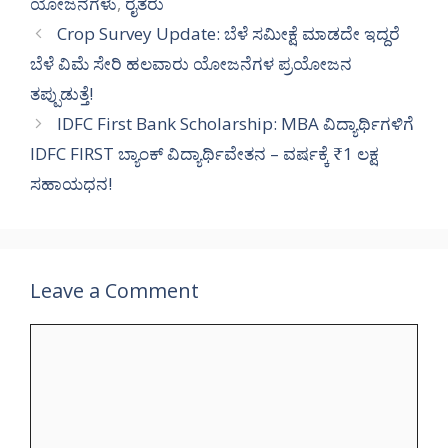
ಯೋಜನೆಗಳು
,
ರೈತರು
Crop Survey Update: ಬೆಳೆ ಸಮೀಕ್ಷೆ ಮಾಡದೇ ಇದ್ದರೆ
ಬೆಳೆ ವಿಮೆ ಸೇರಿ ಹಲವಾರು ಯೋಜನೆಗಳ ಪ್ರಯೋಜನ
ತಪ್ಪುಡುತ್ತೆ!
IDFC First Bank Scholarship: MBA ವಿದ್ಯಾರ್ಥಿಗಳಿಗೆ
IDFC FIRST ಬ್ಯಾಂಕ್ ವಿದ್ಯಾರ್ಥಿವೇತನ – ವರ್ಷಕ್ಕೆ ₹1 ಲಕ್ಷ
ಸಹಾಯಧನ!
Leave a Comment
Comment