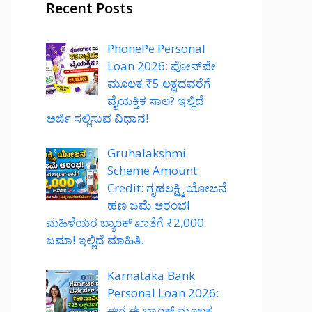
Recent Posts
PhonePe Personal
Loan 2026: ಫೋನ್‌ಪೇ
ಮೂಲಕ ₹5 ಲಕ್ಷದವರೆಗೆ
ವೈಯಕ್ತಿಕ ಸಾಲ? ಇಲ್ಲಿದೆ
ಅರ್ಜಿ ಸಲ್ಲಿಸುವ ವಿಧಾನ!
Gruhalakshmi
Scheme Amount
Credit: ಗೃಹಲಕ್ಷ್ಮಿ ಯೋಜನೆ
ಹಣ ಜಮೆ ಆರಂಭ!
ಮಹಿಳೆಯರ ಬ್ಯಾಂಕ್ ಖಾತೆಗೆ ₹2,000
ಜಮಾ! ಇಲ್ಲಿದೆ ಮಾಹಿತಿ.
Karnataka Bank
Personal Loan 2026:
ಈಗ ಈ ಬ್ಯಾಂಕ್ ಮೂಲಕ