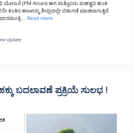
್ ನಿಧಿ ಯೋಜನೆ (PM-Kisan) ಈಗ ಮತ್ತೊಂದು ಮಹತ್ವದ ಹಂತ
 ಕಂತಿನ ಹಣವನ್ನು ಶೀಘ್ರದಲ್ಲೇ ಬಿಡುಗಡೆ ಮಾಡಲಾಗುತ್ತಿದೆ
ರಧಾನಮಂತ್ರಿ …
Read more
ane Update
ಕ್ಕು ಬದಲಾವಣೆ ಪ್ರಕ್ರಿಯೆ ಸುಲಭ !