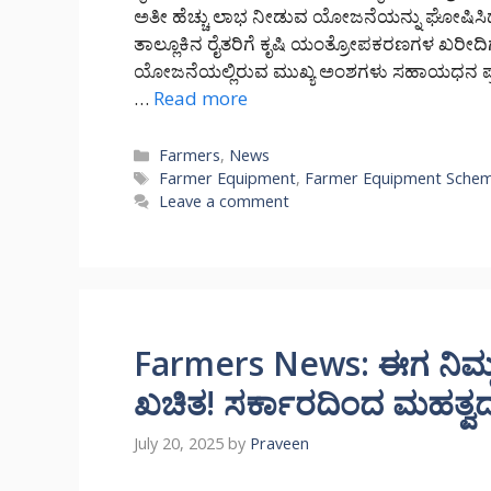
ಅತೀ ಹೆಚ್ಚು ಲಾಭ ನೀಡುವ ಯೋಜನೆಯನ್ನು ಘೋಷಿಸಿದ
ತಾಲ್ಲೂಕಿನ ರೈತರಿಗೆ ಕೃಷಿ ಯಂತ್ರೋಪಕರಣಗಳ ಖರೀದಿ
ಯೋಜನೆಯಲ್ಲಿರುವ ಮುಖ್ಯ ಅಂಶಗಳು ಸಹಾಯಧನ ಪ್ರಮ
…
Read more
Categories
Farmers
,
News
Tags
Farmer Equipment
,
Farmer Equipment Sche
Leave a comment
Farmers News: ಈಗ ನಿಮ್ಮ 
ಖಚಿತ! ಸರ್ಕಾರದಿಂದ ಮಹತ್
July 20, 2025
by
Praveen