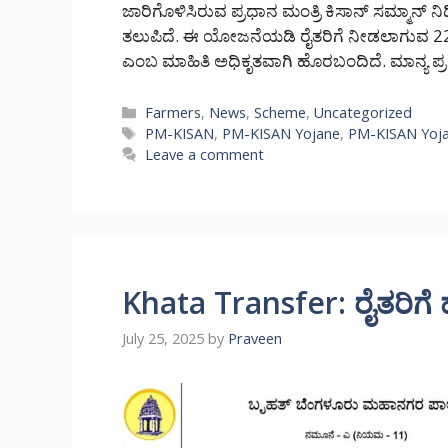
ಜಾರಿಗೊಳಿಸಿರುವ ಪ್ರಧಾನ ಮಂತ್ರಿ ಕಿಸಾನ್ ಸಮ್ಮಾನ
ತಲುಪಿದೆ. ಈ ಯೋಜನೆಯಡಿ ರೈತರಿಗೆ ನೀಡಲಾಗುವ 22ನೇ
ಎಂಬ ಮಾಹಿತಿ ಅಧಿಕೃತವಾಗಿ ಹೊರಬಂದಿದೆ. ಮಾನ್ಯ ಪ್
Categories
Farmers
,
News
,
Scheme
,
Uncategorized
Tags
PM-KISAN
,
PM-KISAN Yojane
,
PM-KISAN Yoj
Leave a comment
Khata Transfer: ರೈತರಿಗೆ ಹ
July 25, 2025
by
Praveen