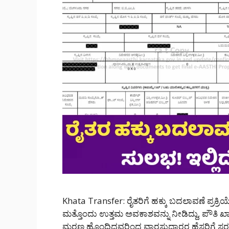
Khata Transfer: ರೈತರಿಗೆ ಹಕ್ಕು ಬದಲಾವಣೆ ಪ್ರಕ್
ಮತ್ತೊಂದು ಉತ್ತಮ ಅವಕಾಶವನ್ನು ನೀಡಿದ್ದು, ಪೌತ
ಮರಣ ಹೊಂದಿದವರಿಂದ ವಾರಸುದಾರರ ಹೆಸರಿಗೆ ಸರಳವಾಗ