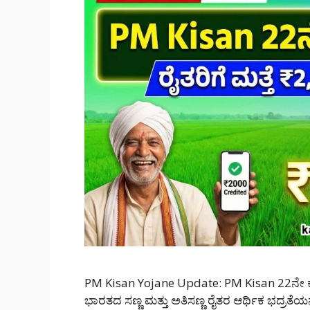
PM Kisan Yojane Update: PM Kisan 22ನೇ ಕಂತು 
ಭಾರತದ ಸಣ್ಣ ಮತ್ತು ಅತಿಸಣ್ಣ ರೈತರ ಆರ್ಥಿಕ ಭದ್ರತೆ