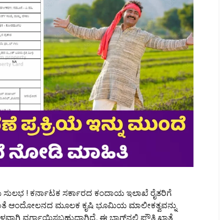
ರಿಯೆ ಸುಲಭ ! ಕರ್ನಾಟಕ ಸರ್ಕಾರದ ಕಂದಾಯ ಇಲಾಖೆ ರೈತರಿಗೆ
ಿ ಖಾತೆ ಆಂದೋಲನದ ಮೂಲಕ ಕೃಷಿ ಭೂಮಿಯ ಮಾಲೀಕತ್ವವನ್ನು
ಿ ವರ್ಗಾಯಿಸಬಹುದಾಗಿದೆ. ಈ ಬ್ಲಾಗ್‌ನಲ್ಲಿ ಪೌತಿ ಖಾತೆ