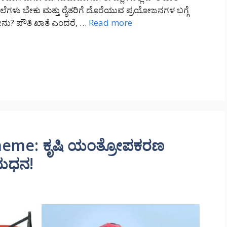
ೆಗಳು ಬೇಕು ಮತ್ತು ರೈತರಿಗೆ ದೊರೆಯುವ ಪ್ರಯೋಜನಗಳ ಬಗ್ಗೆ
ೇನು? ಪೌತಿ ಖಾತೆ ಎಂದರೆ, …
Read more
eme: ಕೃಷಿ ಯಂತ್ರೋಪಕರಣ
ಾಯಧನ!