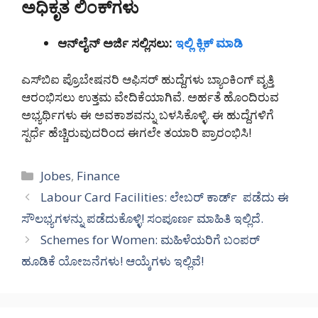
ಅಧಿಕೃತ ಲಿಂಕ್‌ಗಳು
ಆನ್‌ಲೈನ್ ಅರ್ಜಿ ಸಲ್ಲಿಸಲು:
ಇಲ್ಲಿ ಕ್ಲಿಕ್ ಮಾಡಿ
ಎಸ್‌ಬಿಐ ಪ್ರೊಬೇಷನರಿ ಆಫಿಸರ್ ಹುದ್ದೆಗಳು ಬ್ಯಾಂಕಿಂಗ್ ವೃತ್ತಿ
ಆರಂಭಿಸಲು ಉತ್ತಮ ವೇದಿಕೆಯಾಗಿವೆ. ಅರ್ಹತೆ ಹೊಂದಿರುವ
ಅಭ್ಯರ್ಥಿಗಳು ಈ ಅವಕಾಶವನ್ನು ಬಳಸಿಕೊಳ್ಳಿ. ಈ ಹುದ್ದೆಗಳಿಗೆ
ಸ್ಪರ್ಧೆ ಹೆಚ್ಚಿರುವುದರಿಂದ ಈಗಲೇ ತಯಾರಿ ಪ್ರಾರಂಭಿಸಿ!
Categories
Jobes
,
Finance
Labour Card Facilities: ಲೇಬರ್ ಕಾರ್ಡ್ ಪಡೆದು ಈ
ಸೌಲಭ್ಯಗಳನ್ನು ಪಡೆದುಕೊಳ್ಳಿ! ಸಂಪೂರ್ಣ ಮಾಹಿತಿ ಇಲ್ಲಿದೆ.
Schemes for Women: ಮಹಿಳೆಯರಿಗೆ ಬಂಪರ್
ಹೂಡಿಕೆ ಯೋಜನೆಗಳು! ಆಯ್ಕೆಗಳು ಇಲ್ಲಿವೆ!