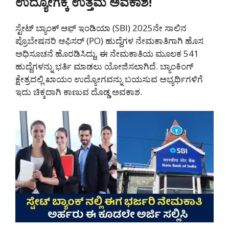
ಉದ್ಯೋಗಕ್ಕೆ ಉತ್ತಮ ಅವಕಾಶ!
ಸ್ಟೇಟ್ ಬ್ಯಾಂಕ್ ಆಫ್ ಇಂಡಿಯಾ (SBI) 2025ನೇ ಸಾಲಿನ
ಪ್ರೊಬೇಷನರಿ ಆಫಿಸರ್ (PO) ಹುದ್ದೆಗಳ ನೇಮಕಾತಿಗಾಗಿ ಹೊಸ
ಅಧಿಸೂಚನೆ ಹೊರಡಿಸಿದ್ದು, ಈ ನೇಮಕಾತಿಯ ಮೂಲಕ 541
ಹುದ್ದೆಗಳನ್ನು ಭರ್ತಿ ಮಾಡಲು ಯೋಜಿಸಲಾಗಿದೆ. ಬ್ಯಾಂಕಿಂಗ್
ಕ್ಷೇತ್ರದಲ್ಲಿ ಖಾಯಂ ಉದ್ಯೋಗವನ್ನು ಬಯಸುವ ಅಭ್ಯರ್ಥಿಗಳಿಗೆ
ಇದು ಚಿಕ್ಕದಾಗಿ ಕಾಣುವ ದೊಡ್ಡ ಅವಕಾಶ.