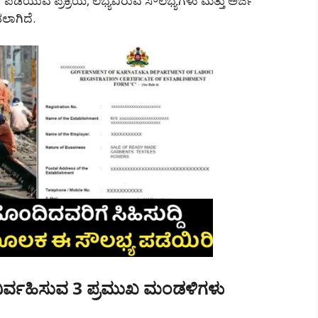
ಯುವ ಪ್ರಕ್ರಿಯೆ, ಲಭ್ಯವಿರುವ ಸೌಲಭ್ಯಗಳು ಮತ್ತು ಅರ್ಜಿ
ಲಾಗಿದೆ.
ನಿರ್ವಹಿಸುವ 3 ಪ್ರಮುಖ ಮಂಡಳಿಗಳು