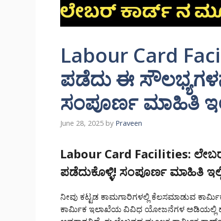
Labour Card Facil
ಪಡೆದು ಈ ಸೌಲಭ್ಯಗಳನ್ನ
ಸಂಪೂರ್ಣ ಮಾಹಿತಿ ಇಲ್ಲ
June 28, 2025
by
Praveen
Labour Card Facilities: ಲೇಬರ್
ಪಡೆದುಕೊಳ್ಳಿ! ಸಂಪೂರ್ಣ ಮಾಹಿತಿ ಇಲ್ಲ
ನೀವು ಕಟ್ಟಡ ಕಾಮಗಾರಿಗಳಲ್ಲಿ ಕೆಲಸಮಾಡುವ ಕಾರ್ಮಿಕರ
ಕಾರ್ಮಿಕ ಇಲಾಖೆಯ ವಿವಿಧ ಯೋಜನೆಗಳ ಅಡಿಯಲ್ಲಿ 