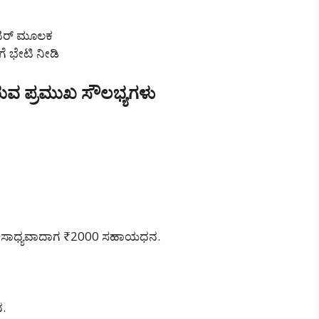
ಂಟರ್ ಮೂಲಕ
ಗೆ ಭೇಟಿ ನೀಡಿ
ಿರುವ ಪ್ರಮುಖ ಸೌಲಭ್ಯಗಳು
ಸಾಧ್ಯವಾದಾಗ ₹2000 ಸಹಾಯಧನ.
ನ.