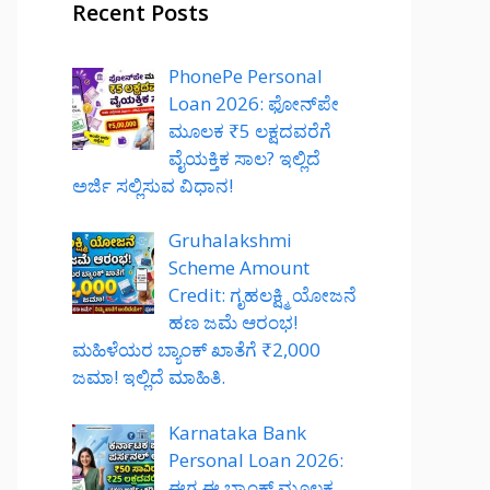
Recent Posts
PhonePe Personal
Loan 2026: ಫೋನ್‌ಪೇ
ಮೂಲಕ ₹5 ಲಕ್ಷದವರೆಗೆ
ವೈಯಕ್ತಿಕ ಸಾಲ? ಇಲ್ಲಿದೆ
ಅರ್ಜಿ ಸಲ್ಲಿಸುವ ವಿಧಾನ!
Gruhalakshmi
Scheme Amount
Credit: ಗೃಹಲಕ್ಷ್ಮಿ ಯೋಜನೆ
ಹಣ ಜಮೆ ಆರಂಭ!
ಮಹಿಳೆಯರ ಬ್ಯಾಂಕ್ ಖಾತೆಗೆ ₹2,000
ಜಮಾ! ಇಲ್ಲಿದೆ ಮಾಹಿತಿ.
Karnataka Bank
Personal Loan 2026:
ಈಗ ಈ ಬ್ಯಾಂಕ್ ಮೂಲಕ