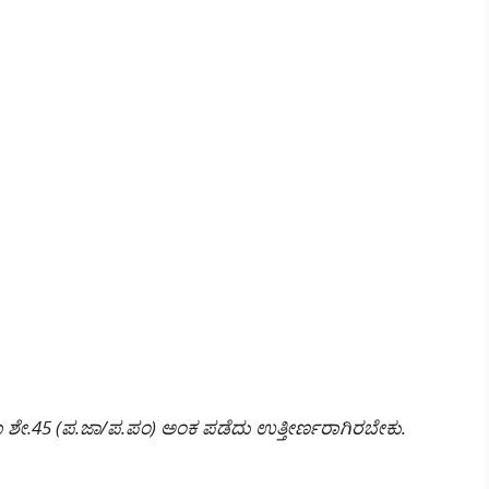
ಥವಾ ಶೇ.45 (ಪ.ಜಾ/ಪ.ಪಂ) ಅಂಕ ಪಡೆದು ಉತ್ತೀರ್ಣರಾಗಿರಬೇಕು.