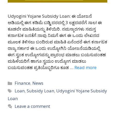
Udyogini Yojane Subsidy Loan: ಈ ಯೋಜನೆ
ಅಡಿಯಲ್ಲಿ ಈಗ ಕಡಿಮೆ ಬಡ್ಡಿ ದರದಲ್ಲಿ 3 ಲಕ್ಷದವರೆಗೆ ಸಾಲ! ಈ
ಕೂಡಲೇ ಮಾಹಿತಿಯನ್ನು ತಿಳಿಯಿರಿ. ನಮಸ್ಕಾರಗಳು ಸಮಸ್ತ
ಕರ್ನಾಟಕ ಜನತೆಗೆ ನಾವು ನಿಮಗೆ ಈಗ ಈ ಒಂದು ಲೇಖನದ
ಮೂಲಕ ತಿಳಿಸಲು ಬಂದಿರುವ ಮಾಹಿತಿ ಏನೆಂದರೆ ಈಗ ಕರ್ನಾಟಕ
ರಾಜ್ಯ ಸರ್ಕಾರ ಈ ಒಂದು ಉದ್ಯೋಗಿನಿ ಯೋಜನೆಯಡಿಯಲ್ಲಿ
ಈಗ ಸ್ವಂತ ಉದ್ಯೋಗವನ್ನು ಪ್ರಾರಂಭ ಮಾಡಲು ಬಯಸುವಂತಹ
ಮಹಿಳೆಯರಿಗೆ ಹಾಗೂ ಸ್ವಯಂ ಉದ್ಯೋಗ ಮಾಡಲು
ಬಯಸುವಂತಹ ಪ್ರತಿಯೊಬ್ಬರಿಗೂ ಕೂಡ …
Read more
Categories
Finance
,
News
Tags
Loan
,
Subsidy Loan
,
Udyogini Yojane Subsidy
Loan
Leave a comment