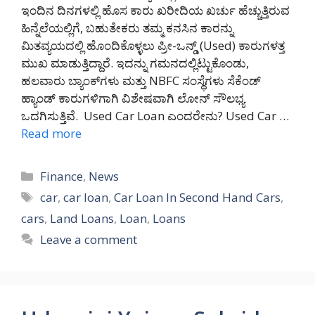
ಇಂದಿನ ದಿನಗಳಲ್ಲಿ ಹೊಸ ಕಾರು ಖರೀದಿಯ ಖರ್ಚು ಹೆಚ್ಚುತ್ತಿರುವ
ಹಿನ್ನೆಲೆಯಲ್ಲಿಗೆ, ಬಹುತೇಕರು ತಮ್ಮ ಕನಸಿನ ಕಾರನ್ನು
ಮಿತವ್ಯಯದಲ್ಲಿ ಹೊಂದಿಕೊಳ್ಳಲು ಪ್ರೀ-ಒನ್ಡ್ (Used) ಕಾರುಗಳತ್ತ
ಮುಖ ಮಾಡುತ್ತಿದ್ದಾರೆ. ಇದನ್ನು ಗಮನದಲ್ಲಿಟ್ಟುಕೊಂಡು,
ಹಲವಾರು ಬ್ಯಾಂಕ್‌ಗಳು ಮತ್ತು NBFC ಸಂಸ್ಥೆಗಳು ಸೆಕೆಂಡ್
ಹ್ಯಾಂಡ್ ಕಾರುಗಳಿಗಾಗಿ ವಿಶೇಷವಾಗಿ ಲೋನ್ ಸೌಲಭ್ಯ
ಒದಗಿಸುತ್ತಿವೆ. Used Car Loan ಎಂದರೇನು? Used Car …
Read more
Categories
Finance
,
News
Tags
car
,
car loan
,
Car Loan In Second Hand Cars
,
cars
,
Land Loans
,
Loan
,
Loans
Leave a comment