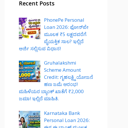
Recent Posts
PhonePe Personal
Loan 2026: ಫೋನ್‌ಪೇ
ಮೂಲಕ ₹5 ಲಕ್ಷದವರೆಗೆ
ವೈಯಕ್ತಿಕ ಸಾಲ? ಇಲ್ಲಿದೆ
ಅರ್ಜಿ ಸಲ್ಲಿಸುವ ವಿಧಾನ!
Gruhalakshmi
Scheme Amount
Credit: ಗೃಹಲಕ್ಷ್ಮಿ ಯೋಜನೆ
ಹಣ ಜಮೆ ಆರಂಭ!
ಮಹಿಳೆಯರ ಬ್ಯಾಂಕ್ ಖಾತೆಗೆ ₹2,000
ಜಮಾ! ಇಲ್ಲಿದೆ ಮಾಹಿತಿ.
Karnataka Bank
Personal Loan 2026:
ಈಗ ಈ ಬ್ಯಾಂಕ್ ಮೂಲಕ