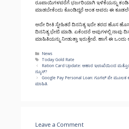
ರೂಪಾಯಿಗಳವರೆಗೆ ಭರ್ಜರಿಯಾಗಿ ಇಳಿಕೆಯನ್ನು ಕಂಡಿದೆ
ಮಾಡಬೇಕೆಂದು ಕೊಂಡಿದ್ದರೆ ಅಂತ ಅವರು ಈ ಕೂಡಲೇ
ಅದೇ ರೀತಿ ಸ್ನೇಹಿತರೆ ದಿನನಿತ್ಯ ಇದೇ ತರದ ಹೊಸ ಹೊಸ 
ದಿನನಿತ್ಯ ಭೇಟಿ ಮಾಡಿ. ಏಕೆಂದರೆ ಅವುಗಳಲ್ಲಿ ನಾವು
ಮಾಹಿತಿಯನ್ನು ನೀಡುತ್ತಾ ಇರುತ್ತೇವೆ. ಹಾಗೆ ಈ ಒಂದು
Categories
News
Tags
Today Gold Rate
Ration Card Update: ಆಹಾರ ಇಲಾಖೆಯಿಂದ ಮತ್ತೊಂದು
ನ್ಯೂಸ್?
Google Pay Personal Loan: ಗೂಗಲ್ ಪೇ ಮೂಲಕ ಈಗ ಕಡ
ಮಾಹಿತಿ.
Leave a Comment