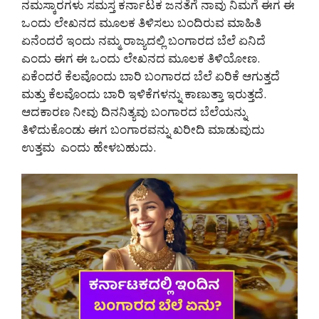
ನಮಸ್ಕಾರಗಳು ಸಮಸ್ತ ಕರ್ನಾಟಕ ಜನತೆಗೆ ನಾವು ನಿಮಗೆ ಈಗ ಈ
ಒಂದು ಲೇಖನದ ಮೂಲಕ ತಿಳಿಸಲು ಬಂದಿರುವ ಮಾಹಿತಿ
ಏನೆಂದರೆ ಇಂದು ನಮ್ಮ ರಾಜ್ಯದಲ್ಲಿ ಬಂಗಾರದ ಬೆಲೆ ಏನಿದೆ
ಎಂದು ಈಗ ಈ ಒಂದು ಲೇಖನದ ಮೂಲಕ ತಿಳಿಯೋಣ.
ಏಕೆಂದರೆ ಕೆಲವೊಂದು ಬಾರಿ ಬಂಗಾರದ ಬೆಲೆ ಏರಿಕೆ ಆಗುತ್ತದೆ
ಮತ್ತು ಕೆಲವೊಂದು ಬಾರಿ ಇಳಿಕೆಗಳನ್ನು ಕಾಣುತ್ತಾ ಇರುತ್ತದೆ.
ಆದಕಾರಣ ನೀವು ದಿನನಿತ್ಯವು ಬಂಗಾರದ ಬೆಲೆಯನ್ನು
ತಿಳಿದುಕೊಂಡು ಈಗ ಬಂಗಾರವನ್ನು ಖರೀದಿ ಮಾಡುವುದು
ಉತ್ತಮ ಎಂದು ಹೇಳಬಹುದು.