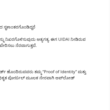
 ಸ್ಥಳಾಂತರಗೊಂಡಿದ್ದರೆ
ನ್ನು ನಿಖರಗೊಳಿಸುವುದು ಅತ್ಯಗತ್ಯ. ಈಗ UIDAI ನೀಡಿರುವ
ರಿಸಲು ನೆರವಾಗುತ್ತದೆ.
್ಡ್ ಹೊಂದಿರುವವರು ತಮ್ಮ “Proof of Identity” ಮತ್ತು
 ಅಧಿಕೃತ ಪೋರ್ಟಲ್ ಮೂಲಕ ನೇರವಾಗಿ ಅಪ್‌ಲೋಡ್