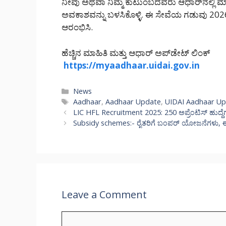
ನೀವು ಅಥವಾ ನಿಮ್ಮ ಕುಟುಂಬದವರು ಆಧಾರ್‌ನಲ್ಲಿ ಮಾಹ
ಅವಕಾಶವನ್ನು ಬಳಸಿಕೊಳ್ಳಿ. ಈ ಸೇವೆಯ ಗಡುವು 2026
ಆರಂಭಿಸಿ.
ಹೆಚ್ಚಿನ ಮಾಹಿತಿ ಮತ್ತು ಆಧಾರ್ ಅಪ್‌ಡೇಟ್ ಲಿಂಕ್
https://myaadhaar.uidai.gov.in
Categories
News
Tags
Aadhaar
,
Aadhaar Update
,
UIDAI Aadhaar U
LIC HFL Recruitment 2025: 250 ಅಪ್ರೆಂಟಿಸ್ ಹುದ್ದೆಗಳಿ
Subsidy schemes:- ರೈತರಿಗೆ ಬಂಪರ್ ಯೋಜನೆಗಳು, ಈಗಲ
Leave a Comment
Comment