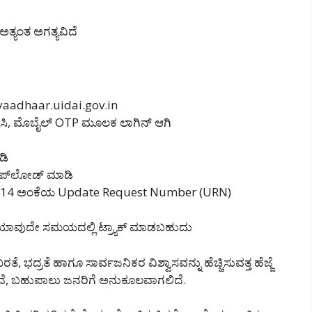
ತ್ಯಂತ ಅಗತ್ಯವಿದೆ
myaadhaar.uidai.gov.in
ಿಸಿ, ಮೊಬೈಲ್ OTP ಮೂಲಕ ಲಾಗಿನ್ ಆಗಿ
ಡಿ
ು ಅಪ್‌ಲೋಡ್ ಮಾಡಿ
‌ಗಾಗಿ 14 ಅಂಕೆಯ Update Request Number (URN)
ು ಯಾವುದೇ ಸಮಯದಲ್ಲಿ ಟ್ರ್ಯಾಕ್ ಮಾಡಬಹುದು
್ರತೆ ಹಾಗೂ ಸಾರ್ವಜನಿಕರ ವಿಶ್ವಾಸವನ್ನು ಹೆಚ್ಚಿಸುವತ್ತ ಹೆಜ್ಜೆ
್ಲದೆ, ಬಹುಪಾಲು ಜನರಿಗೆ ಅನುಕೂಲವಾಗಲಿದೆ.