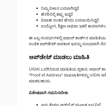
ನಿಮ್ಮ ವಿಳಾಸ ಬದಲಾಗಿದ್ದರೆ
ಹೆಸರಿನಲ್ಲಿ ತಪ್ಪು ಇದ್ದರೆ
ವಿವಾಹ ನಂತರ ಹೆಸರು ಬದಲಾಯಿಸಿದ್ದರೆ
ಉದ್ಯೋಗ, ಶಿಕ್ಷಣ ಅಥವಾ ಇತರೆ ಕಾರಣಗಳಿಂದ
ಈ ಎಲ್ಲ ಸಂದರ್ಭಗಳಲ್ಲಿ ಆಧಾರ್ ಕಾರ್ಡ್‌ನ ಮಾಹಿತಿಯ
ಉಚಿತ ಅಪ್‌ಡೇಟ್ ಅವಕಾಶ ಇದನ್ನು ಸುಲಭವಾಗಿ ನೆರವೇ
ಅಪ್‌ಡೇಟ್ ಮಾಡಲು ಮಾಹಿತಿ
UIDAI ಒದಗಿಸಿರುವ ಮಾಹಿತಿಯ ಪ್ರಕಾರ, ಆಧಾರ್ ಕಾರ
“Proof of Address” ದಾಖಲಾತಿಗಳನ್ನು UIDAI
ಮಾಡಬಹುದು.
ವಿಶೇಷವಾಗಿ ಗಮನಿಸಬೇಕು
ಇದು ಕೇವಲ ಆನ್‌ಲೈನ್ ಮೂಲಕ ಲಭ್ಯವಿದೆ