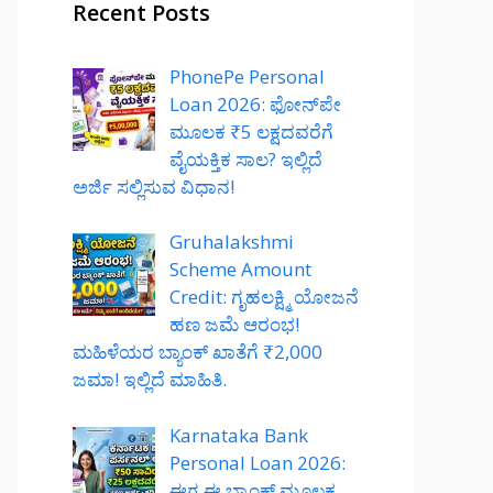
Recent Posts
PhonePe Personal
Loan 2026: ಫೋನ್‌ಪೇ
ಮೂಲಕ ₹5 ಲಕ್ಷದವರೆಗೆ
ವೈಯಕ್ತಿಕ ಸಾಲ? ಇಲ್ಲಿದೆ
ಅರ್ಜಿ ಸಲ್ಲಿಸುವ ವಿಧಾನ!
Gruhalakshmi
Scheme Amount
Credit: ಗೃಹಲಕ್ಷ್ಮಿ ಯೋಜನೆ
ಹಣ ಜಮೆ ಆರಂಭ!
ಮಹಿಳೆಯರ ಬ್ಯಾಂಕ್ ಖಾತೆಗೆ ₹2,000
ಜಮಾ! ಇಲ್ಲಿದೆ ಮಾಹಿತಿ.
Karnataka Bank
Personal Loan 2026:
ಈಗ ಈ ಬ್ಯಾಂಕ್ ಮೂಲಕ