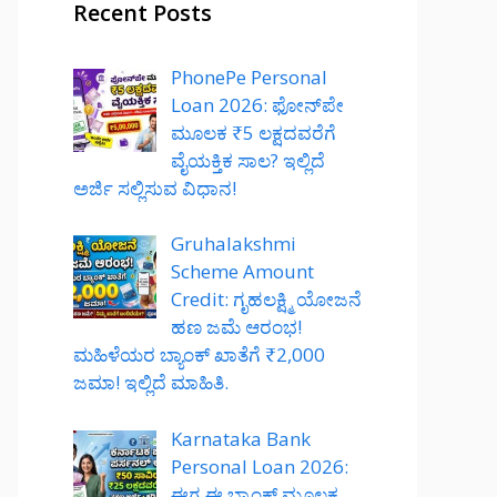
Recent Posts
PhonePe Personal
Loan 2026: ಫೋನ್‌ಪೇ
ಮೂಲಕ ₹5 ಲಕ್ಷದವರೆಗೆ
ವೈಯಕ್ತಿಕ ಸಾಲ? ಇಲ್ಲಿದೆ
ಅರ್ಜಿ ಸಲ್ಲಿಸುವ ವಿಧಾನ!
Gruhalakshmi
Scheme Amount
Credit: ಗೃಹಲಕ್ಷ್ಮಿ ಯೋಜನೆ
ಹಣ ಜಮೆ ಆರಂಭ!
ಮಹಿಳೆಯರ ಬ್ಯಾಂಕ್ ಖಾತೆಗೆ ₹2,000
ಜಮಾ! ಇಲ್ಲಿದೆ ಮಾಹಿತಿ.
Karnataka Bank
Personal Loan 2026:
ಈಗ ಈ ಬ್ಯಾಂಕ್ ಮೂಲಕ