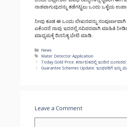
ನಾಶವಾಗುವುದನ್ನು ತಡೆಗಟ್ಟಲು ಒಂದು ಒಳ್ಳೆಯ 
ನೀವು ಕೂಡ ಈ ಒಂದು ಲೇಖನವನ್ನು ಸಂಪೂರ್ಣವಾಗಿ 
ಏಕೆಂದರೆ ನಾವು ಇದರಲ್ಲಿ ಸವಿವರವಾಗಿ ಮಾಹಿತಿ ನೀಡಿದ್
ಮಾಧ್ಯಮಕ್ಕೆ ದಿನನಿತ್ಯ ಭೇಟಿ ಮಾಡಿ.
Categories
News
Tags
Water Detector Application
Today Gold Price: ಕರ್ನಾಟಕದಲ್ಲಿ ಇಂದಿನ ಬಂಗಾರದ ಬೆ
Guarantee Schemes Update: ಇಂಥವರಿಗೆ ಇನ್ನು ಮುಂ
Leave a Comment
Comment