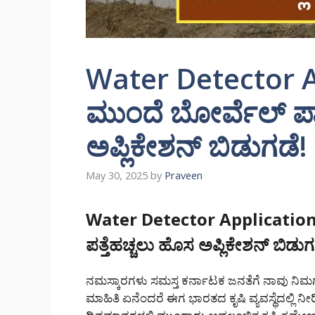
Water Detector Ap
ಮುಂದೆ ಬೋರ್ವೆಲ್ ಪಾ
ಅಪ್ಲಿಕೇಶನ್ ಬಿಡುಗಡೆ!
May 30, 2025
by
Praveen
Water Detector Application:
ಪತ್ತೆಹಚ್ಚಲು ಹೊಸ ಅಪ್ಲಿಕೇಶನ್ ಬಿಡುಗ
ನಮಸ್ಕಾರಗಳು ಸಮಸ್ತ ಕರ್ನಾಟಕ ಜನತೆಗೆ ನಾವು 
ಮಾಹಿತಿ ಏನೆಂದರೆ ಈಗ ಭಾರತದ ಕೃಷಿ ವ್ಯವಸ್ಥೆದಲ್ಲಿ ನ