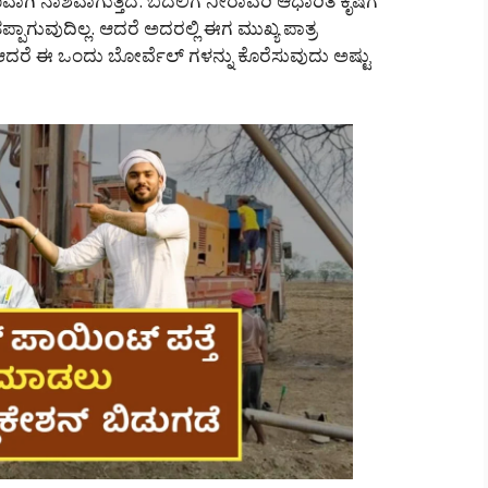
ಗಿ ನಾಶವಾಗುತ್ತಿದೆ. ಬದಲಿಗೆ ನೀರಾವರಿ ಆಧಾರಿತ ಕೃಷಿಗೆ
್ಪಾಗುವುದಿಲ್ಲ. ಆದರೆ ಅದರಲ್ಲಿ ಈಗ ಮುಖ್ಯ ಪಾತ್ರ
 ಆದರೆ ಈ ಒಂದು ಬೋರ್ವೆಲ್ ಗಳನ್ನು ಕೊರೆಸುವುದು ಅಷ್ಟು