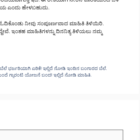
ಉಪಾಯ ಎಂದು ಹೇಳಬಹುದು.
ಓದಿಕೊಂಡು ನೀವು ಸಂಪೂರ್ಣವಾದ ಮಾಹಿತಿ ತಿಳಿಯಿರಿ.
ದೇವೆ. ಇಂತಹ ಮಾಹಿತಿಗಳನ್ನು ದಿನನಿತ್ಯ ತಿಳಿಯಲು ನಮ್ಮ
ಲೆ ಭರ್ಜರಿಯಾಗಿ ಏರಿಕೆ! ಇಲ್ಲಿದೆ ನೋಡಿ ಇಂದಿನ ಬಂಗಾರದ ಬೆಲೆ.
ದೆ ಗ್ಯಾರಂಟಿ ಯೋಜನೆ ಬಂದ! ಇಲ್ಲಿದೆ ನೋಡಿ ಮಾಹಿತಿ.