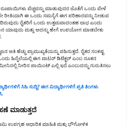
ರೂಪಾಯಿಗಳು ವೆಚ್ಚವನ್ನು ಮಾಡುವುದರ ಜೊತೆಗೆ ಒಂದು ವೇಳೆ
ದೇ ರೀತಿಯಾಗಿ ಈ ಒಂದು ಸಮಸ್ಯೆಗೆ ಈಗ ಪರಿಹಾರವನ್ನು ನೀಡುವ
ಂದಿರುವುದು ರೈತರಿಗೆ ಒಂದು ಉತ್ತಮವಾದಂತಹ ಲಾಭ ಎಂದು
ಜ್ಞಾನ ಯಾವುದು ಮತ್ತು ಅದನ್ನು ಹೇಗೆ ಉಪಯೋಗ ಮಾಡಬೇಕು
.
ಾನ ಅತಿ ಹೆಚ್ಚು ಪ್ರಾಮುಖ್ಯತೆಯನ್ನು ವಹಿಸುತ್ತದೆ. ರೈತರ ಸಂಕಷ್ಟ
ಒಂದು ಹಿನ್ನೆಲೆಯಲ್ಲಿ ಈಗ ವಾಟರ್ ಡಿಟೆಕ್ಟರ್ ಎಂಬ ನೂತನ
ಮೀನಿನಲ್ಲಿ ನೀರಿನ ಪಾಯಿಂಟ್ ಎಲ್ಲಿ ಇದೆ ಎಂಬುದನ್ನು ಗುರುತಿಸಲು
ಿಗಳಿಗೆ ಸಿಹಿ ಸುದ್ದಿ? ಈಗ ವಿದ್ಯಾರ್ಥಿಗಳಿಗೆ ಪ್ರತಿ ತಿಂಗಳು
ಿ.
ಹಣೆ ಮಾಡುತ್ತದೆ
 ಭೂಮಿ ಉಪಗ್ರಹ ಆಧಾರಿತ ಮಾಹಿತಿ ಮತ್ತು ಭೌಗೋಳಿಕ