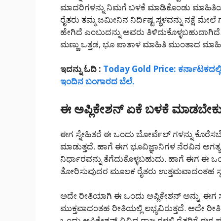
ಮಾದರಿಗಳನ್ನು ನಿಮಗೆ ಬಳಕೆ ಮಾಡಿಕೊಂಡು ಮಾಹಿತಿಯ
ರೈತರು ತಮ್ಮ ಜಮೀನಿನ ನಿರ್ದಿಷ್ಟ ಸ್ಥಳವನ್ನು ನಕ್ಷೆ ಮ
ಹೇಗಿದೆ ಎಂಬುದನ್ನು ಅವರು ತಿಳಿದುಕೊಳ್ಳಬಹುದಾಗಿದೆ.
ಮಣ್ಣು ಒತ್ತಡ, ಭೂ ಪಾತಾಳ ಮಾಹಿತಿ ಮುಂತಾದ ಮಾಹಿ
ಇದನ್ನು ಓದಿ :
Today Gold Price: ಕರ್ನಾಟಕದಲ್ಲಿ
ಇಂದಿನ ಬಂಗಾರದ ಬೆಲೆ.
ಈ ಅಪ್ಲಿಕೇಶನ್ ಏಕೆ ಬಳಕೆ ಮಾಡಬೇಕ
ಈಗ ಸ್ನೇಹಿತರೆ ಈ ಒಂದು ಬೋರ್ವೆಲ್ ಗಳನ್ನು ಕೊರೆಸಬ
ಮಾಡುತ್ತದೆ. ಹಾಗೆ ಈಗ ಭೂವಿಜ್ಞಾನಿಗಳ ನೆರವಿನ ಅಗತ್
ನಿರ್ಧಾರವನ್ನು ತೆಗೆದುಕೊಳ್ಳಬಹುದು. ಹಾಗೆ ಈಗ ಈ 
ತೋರಿಸುವುದರ ಮೂಲಕ ರೈತರು ಉತ್ತಮವಾದಂತಹ ಸ್ಥಳಗಳ
ಅದೇ ರೀತಿಯಾಗಿ ಈ ಒಂದು ಅಪ್ಲಿಕೇಶನ್ ಅನ್ನು ಈಗ ಸ
ಮುಕ್ತವಾದಂತಹ ರೀತಿಯಲ್ಲಿ ಲಭ್ಯವಿರುತ್ತದೆ. ಅದೇ 
ಒಂದು ಅಪ್ಲಿಕೇಶನ್ ವಿವಿಧ ರಾಜ್ಯಗಳಲ್ಲಿ ರೈತರಿಗೆ ಈ