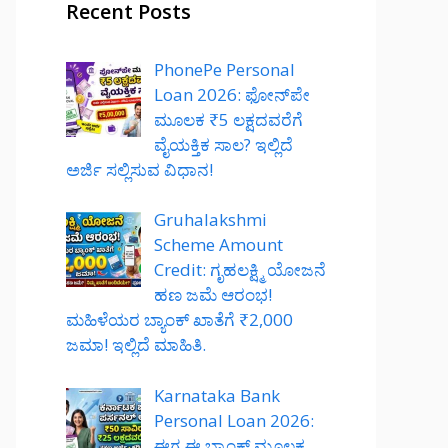
Recent Posts
PhonePe Personal
Loan 2026: ಫೋನ್‌ಪೇ
ಮೂಲಕ ₹5 ಲಕ್ಷದವರೆಗೆ
ವೈಯಕ್ತಿಕ ಸಾಲ? ಇಲ್ಲಿದೆ
ಅರ್ಜಿ ಸಲ್ಲಿಸುವ ವಿಧಾನ!
Gruhalakshmi
Scheme Amount
Credit: ಗೃಹಲಕ್ಷ್ಮಿ ಯೋಜನೆ
ಹಣ ಜಮೆ ಆರಂಭ!
ಮಹಿಳೆಯರ ಬ್ಯಾಂಕ್ ಖಾತೆಗೆ ₹2,000
ಜಮಾ! ಇಲ್ಲಿದೆ ಮಾಹಿತಿ.
Karnataka Bank
Personal Loan 2026:
ಈಗ ಈ ಬ್ಯಾಂಕ್ ಮೂಲಕ