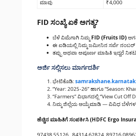
ಮಾವು
₹4,000
FID ಸಂಖ್ಯೆ ಏಕೆ ಅಗತ್ಯ?
ಬೆಳೆ ವಿಮೆಗಾಗಿ ನಿಮ್ಮ
FID (Fruits ID)
ಅಗತ್
ಈ ಐಡಿಯಲ್ಲಿ ನಿಮ್ಮ ಜಮೀನಿನ ಸರ್ವೆ ನಂಬರ್
ತಪ್ಪು ಅಥವಾ ಅಪೂರ್ಣ ಮಾಹಿತಿ ಇದ್ದರೆ ನಿಕಟದ
ಅರ್ಜಿ ಸಲ್ಲಿಸಲು ಮಾರ್ಗದರ್ಶಿ
ಭೇಟಿಕೊಡಿ:
samrakshane.karnatak
“Year: 2025-26” ಹಾಗೂ “Season: Kharif
“Farmers” ವಿಭಾಗದಲ್ಲಿ “View Cut Off Dat
ನಿಮ್ಮ ಜಿಲ್ಲೆಯ ಆಯ್ಕೆಮಾಡಿ — ವಿವಿಧ ಬೆ
ಹೆಚ್ಚಿನ ಮಾಹಿತಿಗೆ ಸಂಪರ್ಕಿಸಿ (HDFC Ergo Insu
97438 55126, 84314 62824, 89716 0896