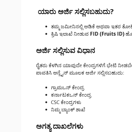
ಯಾರು ಅರ್ಜಿ ಸಲ್ಲಿಸಬಹುದು?
ತಮ್ಮ ಜಮೀನಿನಲ್ಲಿ ಅಡಿಕೆ ಅಥವಾ ಇತರ ತೋಟಗ
ಕ್ರಿಷಿ ಇಲಾಖೆ ನೀಡುವ
FID (Fruits ID)
ಹೊಂ
ಅರ್ಜಿ ಸಲ್ಲಿಸುವ ವಿಧಾನ
ರೈತರು ಕೆಳಗಿನ ಯಾವುದೇ ಕೇಂದ್ರಗಳಿಗೆ ಭೇಟಿ ನೀ
ಪಾವತಿಸಿ ಆನ್ಲೈನ್ ಮೂಲಕ ಅರ್ಜಿ ಸಲ್ಲಿಸಬಹುದು:
ಗ್ರಾಮಒನ್ ಕೇಂದ್ರ
ಕರ್ನಾಟಕಒನ್ ಕೇಂದ್ರ
CSC ಕೇಂದ್ರಗಳು
ನಿಮ್ಮ ಬ್ಯಾಂಕ್ ಶಾಖೆ
ಅಗತ್ಯ ದಾಖಲೆಗಳು